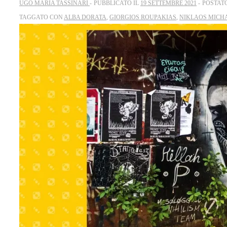
UGO MARIA TASSINARI
PUBBLICATO IL
19 SETTEMBRE 2021
POSTAT
TAGGATO CON
ALBA DORATA
,
GIORGIOS ROUPAKIAS
,
NIKLAOS MICH