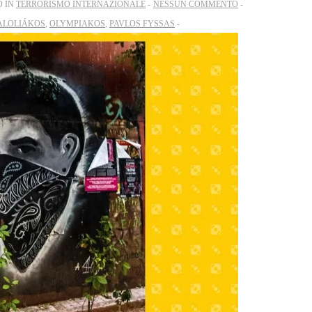
O IN
TERRORISMO INTERNAZIONALE
NESSUN COMMENTO
ALOLIÁKOS
,
OLYMPIAKOS
,
PAVLOS FYSSAS