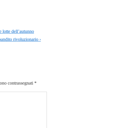
e lotte dell’autunno
bandito rivoluzionario ›
sono contrassegnati
*