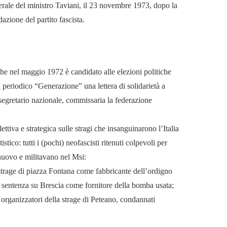
rale del ministro Taviani, il 23 novembre 1973, dopo la
azione del partito fascista.
e nel maggio 1972 è candidato alle elezioni politiche
 periodico “Generazione” una lettera di solidarietà a
segretario nazionale, commissaria la federazione
ettiva e strategica sulle stragi che insanguinarono l’Italia
tico: tutti i (pochi) neofascisti ritenuti colpevoli per
nuovo e militavano nel Msi:
strage di piazza Fontana come fabbricante dell’ordigno
ima sentenza su Brescia come fornitore della bomba usata;
 organizzatori della strage di Peteano, condannati