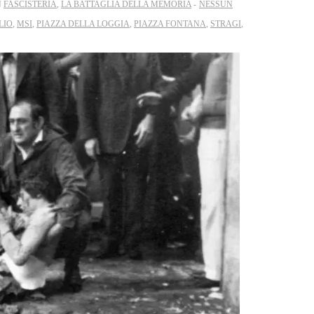
N
FASCISTERIA
,
LA BATTAGLIA DELLA MEMORIA
NESSUN
LIO
,
MSI
,
PIAZZA DELLA LOGGIA
,
PIAZZA FONTANA
,
STRAGI
,