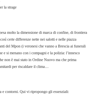
a
er la strage
 pesa molto la dimensione di marca di confine, di frontiera
osì certe differenze nette nei salotti e nelle piazza
tanti del Mpon (i veronesi che vanno a Brescia ai funerali
ne e si menano con i compagni e la polizia: l’innesco
da che non è mai stato in Ordine Nuovo ma che prima
amitardi per riscaldare il clima…
cia e contorni. Qui vi ripropongo gli essenziali: