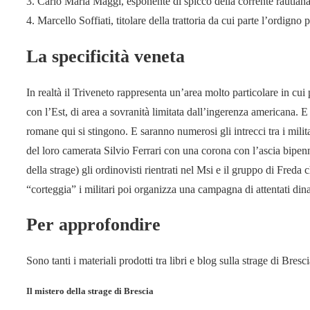
3. Carlo Maria Maggi, esponente di spicco della corrente rautian
4. Marcello Soffiati, titolare della trattoria da cui parte l’ordigno p
La specificità veneta
In realtà il Triveneto rappresenta un’area molto particolare in cui
con l’Est, di area a sovranità limitata dall’ingerenza americana. E c
romane qui si stingono. E saranno numerosi gli intrecci tra i mili
del loro camerata Silvio Ferrari con una corona con l’ascia bipen
della strage) gli ordinovisti rientrati nel Msi e il gruppo di Fre
“corteggia” i militari poi organizza una campagna di attentati din
Per approfondire
Sono tanti i materiali prodotti tra libri e blog sulla strage di Bres
Il mistero della strage di Brescia