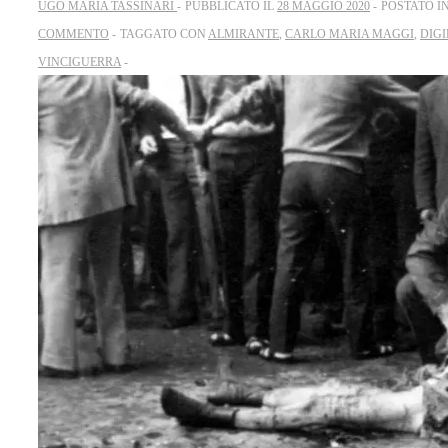
UGO MARIA TASSINARI
PUBBLICATO IL
28 MAGGIO 2020
POSTATO I
COMMENTO
TAGGATO CON
ALMIRANTE
,
CARLO MARIA MAGGI
,
DIGI
VINCIGUERRA