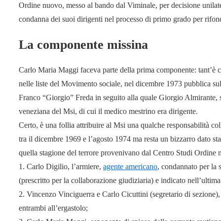
Ordine nuovo, messo al bando dal Viminale, per decisione unilate
condanna dei suoi dirigenti nel processo di primo grado per rifond
La componente missina
Carlo Maria Maggi faceva parte della prima componente: tant’è ch
nelle liste del Movimento sociale, nel dicembre 1973 pubblica sul
Franco “Giorgio” Freda in seguito alla quale Giorgio Almirante, 
veneziana del Msi, di cui il medico mestrino era dirigente.
Certo, è una follia attribuire al Msi una qualche responsabilità coll
tra il dicembre 1969 e l’agosto 1974 ma resta un bizzarro dato statis
quella stagione del terrore provenivano dal Centro Studi Ordine 
1. Carlo Digilio, l’armiere,
agente americano
, condannato per la 
(prescritto per la collaborazione giudiziaria) e indicato nell’ult
2. Vincenzo Vinciguerra e Carlo Cicuttini (segretario di sezione),
entrambi all’ergastolo;