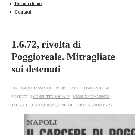
Dicono di noi
Contatti
1.6.72, rivolta di
Poggioreale. Mitragliate
sui detenuti
UGO MARIA TASSINARI
PUBBLICATO IL
1 GIUGNO 2020
POSTATO IN
CONFLITTO SOCIALE
NESSUN COMMENTO
TAGGATO CON
AMNISTIA
,
CARCERE
,
POLIZIA
,
VIOLENZA