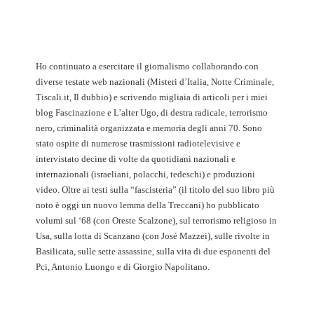
Ho continuato a esercitare il giornalismo collaborando con
diverse testate web nazionali (Misteri d’Italia, Notte Criminale,
Tiscali.it, Il dubbio) e scrivendo migliaia di articoli per i miei
blog Fascinazione e L’alter Ugo, di destra radicale, terrorismo
nero, criminalità organizzata e memoria degli anni 70. Sono
stato ospite di numerose trasmissioni radiotelevisive e
intervistato decine di volte da quotidiani nazionali e
internazionali (israeliani, polacchi, tedeschi) e produzioni
video. Oltre ai testi sulla “fascisteria” (il titolo del suo libro più
noto è oggi un nuovo lemma della Treccani) ho pubblicato
volumi sul ‘68 (con Oreste Scalzone), sul terrorismo religioso in
Usa, sulla lotta di Scanzano (con José Mazzei), sulle rivolte in
Basilicata, sulle sette assassine, sulla vita di due esponenti del
Pci, Antonio Luongo e di Giorgio Napolitano.