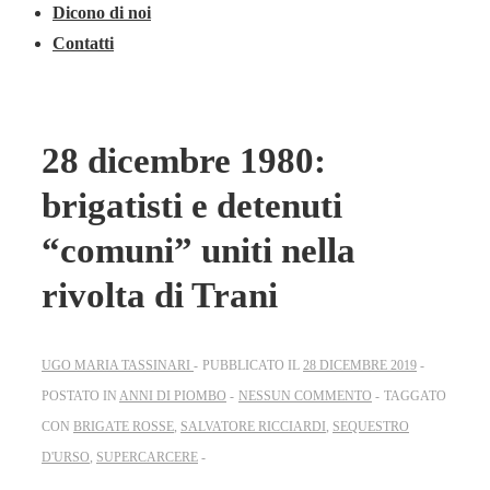
Dicono di noi
Contatti
28 dicembre 1980:
brigatisti e detenuti
“comuni” uniti nella
rivolta di Trani
UGO MARIA TASSINARI
PUBBLICATO IL
28 DICEMBRE 2019
POSTATO IN
ANNI DI PIOMBO
NESSUN COMMENTO
TAGGATO
CON
BRIGATE ROSSE
,
SALVATORE RICCIARDI
,
SEQUESTRO
D'URSO
,
SUPERCARCERE