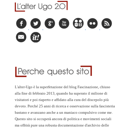
L'alter-Ugo è la superfetazione del blog Fascinazione, chiuso
alla fine di febbraio 2013, quando ha superato il milione di
visitatori e poi riaperto e affidato alla cura del discepolo più
devoto. Perché 25 anni di ricerca e osservazione sulla fascisteria
bastano e avanzano anche a un maniaco compulsivo come me.
Questo sito si occuperà ancora di politica e movimenti sociali
ma offrirà pure una robusta documentazione d'archivio delle