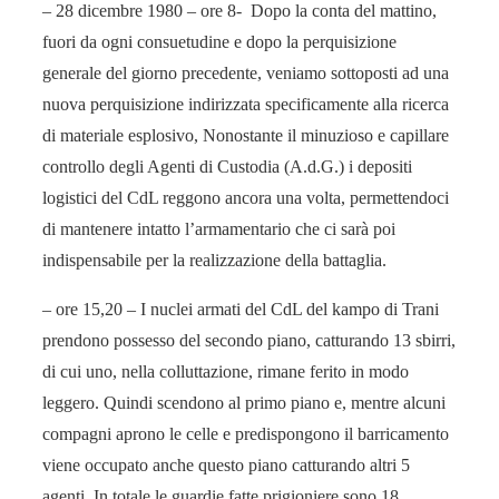
– 28 dicembre 1980 – ore 8- Dopo la conta del mattino,
fuori da ogni consuetudine e dopo la perquisizione
generale del giorno precedente, veniamo sottoposti ad una
nuova perquisizione indirizzata specificamente alla ricerca
di materiale esplosivo, Nonostante il minuzioso e capillare
controllo degli Agenti di Custodia (A.d.G.) i depositi
logistici del CdL reggono ancora una volta, permettendoci
di mantenere intatto l’armamentario che ci sarà poi
indispensabile per la realizzazione della battaglia.
– ore 15,20 – I nuclei armati del CdL del kampo di Trani
prendono possesso del secondo piano, catturando 13 sbirri,
di cui uno, nella colluttazione, rimane ferito in modo
leggero. Quindi scendono al primo piano e, mentre alcuni
compagni aprono le celle e predispongono il barricamento
viene occupato anche questo piano catturando altri 5
agenti. In totale le guardie fatte prigioniere sono 18.