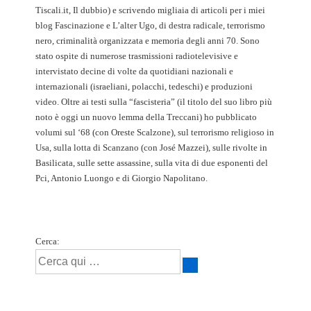
Tiscali.it, Il dubbio) e scrivendo migliaia di articoli per i miei
blog Fascinazione e L’alter Ugo, di destra radicale, terrorismo
nero, criminalità organizzata e memoria degli anni 70. Sono
stato ospite di numerose trasmissioni radiotelevisive e
intervistato decine di volte da quotidiani nazionali e
internazionali (israeliani, polacchi, tedeschi) e produzioni
video. Oltre ai testi sulla “fascisteria” (il titolo del suo libro più
noto è oggi un nuovo lemma della Treccani) ho pubblicato
volumi sul ‘68 (con Oreste Scalzone), sul terrorismo religioso in
Usa, sulla lotta di Scanzano (con José Mazzei), sulle rivolte in
Basilicata, sulle sette assassine, sulla vita di due esponenti del
Pci, Antonio Luongo e di Giorgio Napolitano.
Cerca: