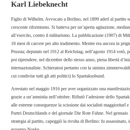
Karl Liebeknecht
Figlio di Wilhelm. Avvocato a Berlino, nel 1899 aderì al partito so
crescente riformismo. Si batteva per un’aperta agitazione, median
all’esercito, contro il militarismo. La pubblicazione (1907) di Mi
18 mesi di carcere per alto tradimento. Mentre era ancora in prigi
Prussia; deputato nel 1912 al Reichstag, nell’agosto 1914 votò, per 
poi riprendere, nel dicembre dello stesso anno, piena libertà d’iniz
internazionaliste. Schieratosi pertanto con la sinistra zimmerwa
cui condivise tutti gli atti politici) lo Spartakusbund.
Arrestato nel maggio 1916 per aver organizzato una manifestazion
grazie a un’amnistia nell’ottobre. Rifiutò l’adesione dello Spar
alle estreme conseguenze la scissione dai socialisti maggioritar
Partei Deutschlands e del giornale Die Rote Fahne. Nel gennaio 
strategia al partito, capeggiò la rivolta di Berlino: fu assassinato
governo Noske.