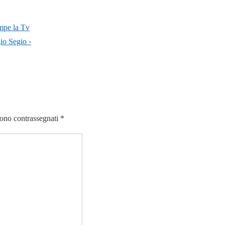
ompe la Tv
io Segio ›
sono contrassegnati
*