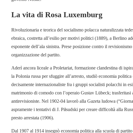
La vita di Rosa Luxemburg
Rivoluzionaria e teorica del socialismo polacca naturalizzata te
ebraica, costretta all’esilio per motivi politici (1889), a Berlino a
esponente dell’ala sinistra. Prese posizione contro il revisionismo 
organizzazione del partito.
Aderì ancora liceale a Proletariat, formazione clandestina di ispir
la Polonia russa per sfuggire all’arresto, studiò economia politic
decisamente internazionaliste fra i gruppi socialisti polacchi in es
matrimonio di comodo con l’operaio Gustav Lübeck; trasferitasi a 
antirevisioniste. Nel 1902-04 lavorò alla Gazeta ludowa (“Giorna
aspramente i tentativi di J. Piłsudski per creare difficoltà alla Ru
presto arrestata (1906).
Dal 1907 al 1914 insegnò economia politica alla scuola di partito 