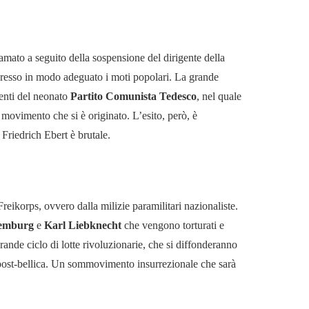
amato a seguito della sospensione del dirigente della
epresso in modo adeguato i moti popolari. La grande
genti del neonato
Partito Comunista Tedesco
, nel quale
l movimento che si è originato. L’esito, però, è
Friedrich Ebert è brutale.
Freikorps, ovvero dalla milizie paramilitari nazionaliste.
emburg
e
Karl Liebknecht
che vengono torturati e
rande ciclo di lotte rivoluzionarie, che si diffonderanno
 post-bellica. Un sommovimento insurrezionale che sarà