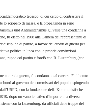
cialdemocratico tedesco, di cui cercò di contrastare il
te lo sciopero di massa, e la propaganda in seno
litarismus und Antimilitarismus gli valse una condanna a
one, fu eletto nel 1908 alla Camera dei rappresentanti di
disciplina di partito, a favore dei crediti di guerra per
iativa politica in linea con le proprie convinzioni
ldiana, ruppe col partito e fondò con R. Luxemburg (con
e contro la guerra, fu condannato al carcere. Fu liberato
takusbund al governo dei commissarî del popolo, spingendo
î e dall’USPD, con la fondazione della Kommunistische
1919, dopo un vano tentativo d’imporre una diversa
, insieme con la Luxemburg, da ufficiali delle truppe del