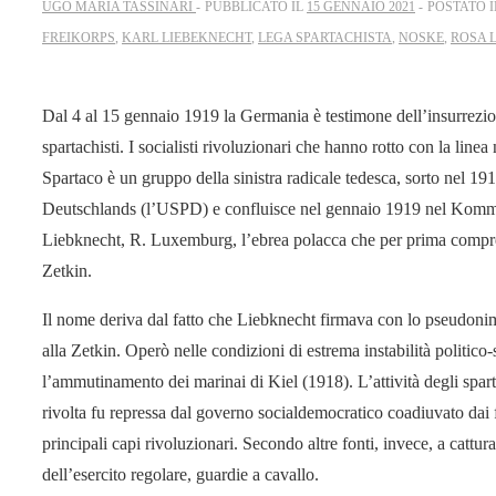
UGO MARIA TASSINARI
PUBBLICATO IL
15 GENNAIO 2021
POSTATO 
FREIKORPS
,
KARL LIEBEKNECHT
,
LEGA SPARTACHISTA
,
NOSKE
,
ROSA 
Dal 4 al 15 gennaio 1919 la Germania è testimone dell’insurrezio
spartachisti. I socialisti rivoluzionari che hanno rotto con la lin
Spartaco è un gruppo della sinistra radicale tedesca, sorto nel 
Deutschlands (l’USPD) e confluisce nel gennaio 1919 nel Kommu
Liebknecht, R. Luxemburg, l’ebrea polacca che per prima compren
Zetkin.
Il nome deriva dal fatto che Liebknecht firmava con lo pseudonim
alla Zetkin. Operò nelle condizioni di estrema instabilità politic
l’ammutinamento dei marinai di Kiel (1918). L’attività degli spar
rivolta fu repressa dal governo socialdemocratico coadiuvato dai f
principali capi rivoluzionari. Secondo altre fonti, invece, a cattura
dell’esercito regolare, guardie a cavallo.