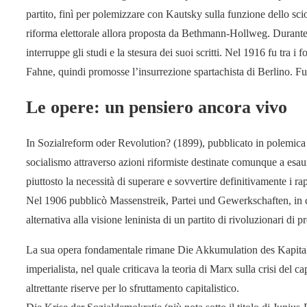
partito, finì per polemizzare con Kautsky sulla funzione dello sci
riforma elettorale allora proposta da Bethmann-Hollweg. Durante 
interruppe gli studi e la stesura dei suoi scritti. Nel 1916 fu tra 
Fahne, quindi promosse l’insurrezione spartachista di Berlino. Fu
Le opere: un pensiero ancora vivo
In Sozialreform oder Revolution? (1899), pubblicato in polemica co
socialismo attraverso azioni riformiste destinate comunque a esau
piuttosto la necessità di superare e sovvertire definitivamente i rapp
Nel 1906 pubblicò Massenstreik, Partei und Gewerkschaften, in cu
alternativa alla visione leninista di un partito di rivoluzionari di 
La sua opera fondamentale rimane Die Akkumulation des Kapitals (
imperialista, nel quale criticava la teoria di Marx sulla crisi del c
altrettante riserve per lo sfruttamento capitalistico.