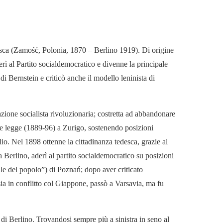
desca (Zamość, Polonia, 1870 – Berlino 1919). Di origine
derì al Partito socialdemocratico e divenne la principale
di Bernstein e criticò anche il modello leninista di
azione socialista rivoluzionaria; costretta ad abbandonare
a e legge (1889-96) a Zurigo, sostenendo posizioni
ilio. Nel 1898 ottenne la cittadinanza tedesca, grazie al
Berlino, aderì al partito socialdemocratico su posizioni
le del popolo”) di Poznań; dopo aver criticato
ssia in conflitto col Giappone, passò a Varsavia, ma fu
di Berlino. Trovandosi sempre più a sinistra in seno al