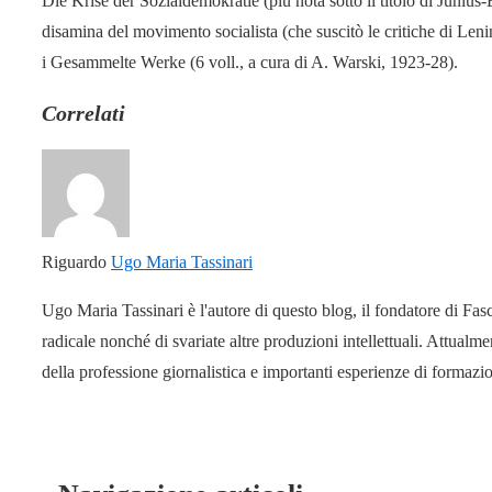
Die Krise der Sozialdemokratie (più nota sotto il titolo di Juniu
disamina del movimento socialista (che suscitò le critiche di Leni
i Gesammelte Werke (6 voll., a cura di A. Warski, 1923-28).
Correlati
Riguardo
Ugo Maria Tassinari
Ugo Maria Tassinari è l'autore di questo blog, il fondatore di Fas
radicale nonché di svariate altre produzioni intellettuali. Attual
della professione giornalistica e importanti esperienze di formaz