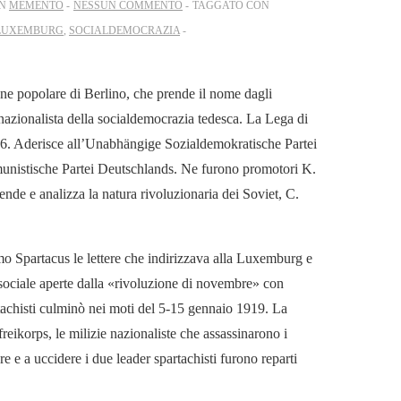
IN
MEMENTO
NESSUN COMMENTO
TAGGATO CON
LUXEMBURG
,
SOCIALDEMOCRAZIA
ne popolare di Berlino, che prende il nome dagli
ea nazionalista della socialdemocrazia tedesca. La Lega di
1916. Aderisce all’Unabhängige Sozialdemokratische Partei
nistische Partei Deutschlands. Ne furono promotori K.
de e analizza la natura rivoluzionaria dei Soviet, C.
o Spartacus le lettere che indirizzava alla Luxemburg e
o-sociale aperte dalla «rivoluzione di novembre» con
tachisti culminò nei moti del 5-15 gennaio 1919. La
reikorps, le milizie nazionaliste che assassinarono i
re e a uccidere i due leader spartachisti furono reparti