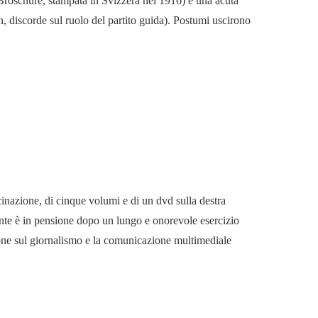
s-Broschüre, stampata in Svizzera nel 1916) è una acuta
n, discorde sul ruolo del partito guida). Postumi uscirono
cinazione, di cinque volumi e di un dvd sulla destra
mente è in pensione dopo un lungo e onorevole esercizio
ione sul giornalismo e la comunicazione multimediale