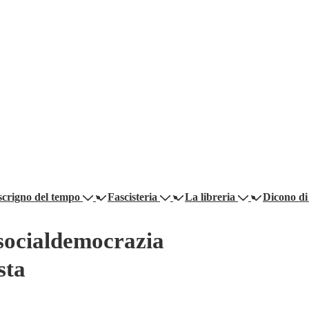
scrigno del tempo
Fascisteria
La libreria
Dicono di
 socialdemocrazia
sta