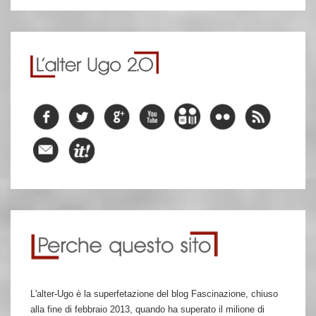
L'alter-Ugo è la superfetazione del blog Fascinazione, chiuso
alla fine di febbraio 2013, quando ha superato il milione di