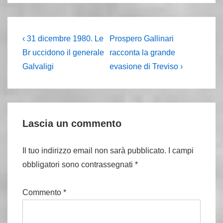
Navigazione
L'articolo
Il
‹ 31 dicembre 1980. Le
Prospero Gallinari
precedente
prossimo
articoli
Br uccidono il generale
racconta la grande
è
articolo
Galvaligi
evasione di Treviso ›
è
Lascia un commento
Il tuo indirizzo email non sarà pubblicato.
I campi
obbligatori sono contrassegnati
*
Commento
*