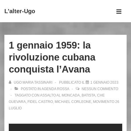
↓
L'alter-Ugo
Vai
MEN
al
Menu
contenuto
principale
principale
1 gennaio 1959: la
rivoluzione cubana
conquista l’Avana
UGO MARIA TASSINARI
PUBBLICATO IL
1 GENNAIO 2023
POSTATO IN
AGENDA ROSSA
NESSUN COMMENTO
TAGGATO CON
ASSALTO AL MONCADA
,
BATISTA
,
CHE
GUEVARA
,
FIDEL CASTRO
,
MICHAEL CORLEONE
,
MOVIMENTO 26
LUGLIO