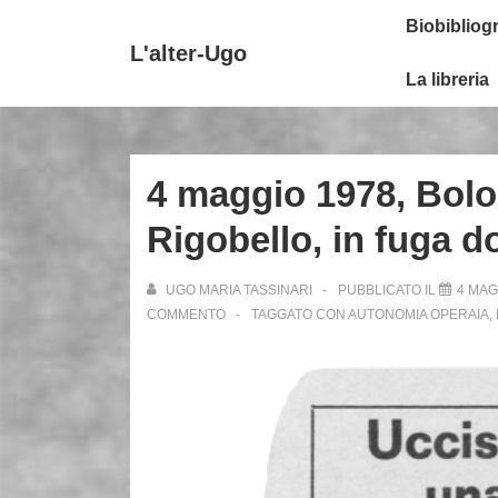
↓
Secondary
Menu
Biobibliogr
Vai
Navigation
principale
L'alter-Ugo
al
La libreria
contenuto
principale
4 maggio 1978, Bolo
Rigobello, in fuga d
UGO MARIA TASSINARI
PUBBLICATO IL
4 MAG
COMMENTO
TAGGATO CON
AUTONOMIA OPERAIA
,