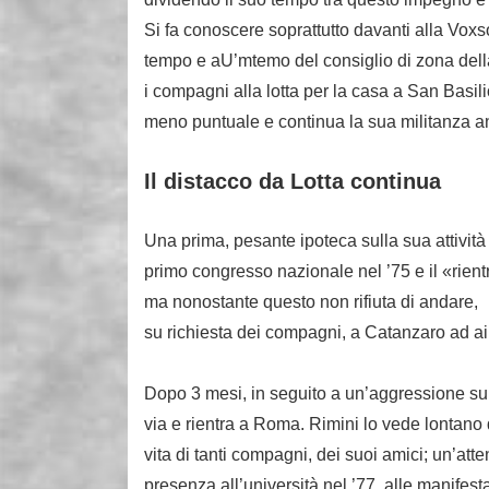
Si fa conoscere soprattutto davanti alla Vox
tempo e aU’mtemo del consiglio di zona della 
i compagni alla lotta per la casa a San Basi
meno puntuale e continua la sua militanza an
Il distacco da Lotta continua
Una prima, pesante ipoteca sulla sua attività 
primo congresso nazionale nel ’75 e il «rien
ma nonostante questo non rifiuta di andare,
su richiesta dei compagni, a Catanzaro ad aiu
Dopo 3 mesi, in seguito a un’aggressione subit
via e rientra a Roma. Rimini lo vede lontano 
vita di tanti compagni, dei suoi amici; un’att
presenza all’università nel ’77, alle manifes