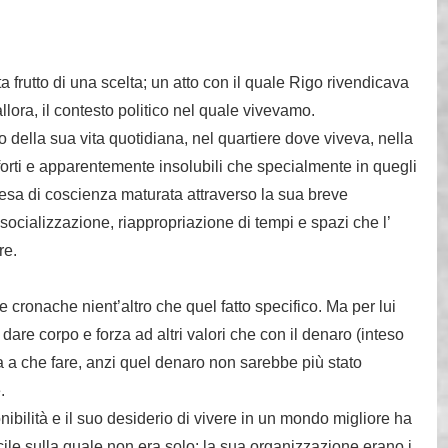
 frutto di una scelta; un atto con il quale Rigo rivendicava
llora, il contesto politico nel quale vivevamo.
della sua vita quotidiana, nel quartiere dove viveva, nella
forti e apparentemente insolubili che specialmente in quegli
resa di coscienza maturata attraverso la sua breve
, socializzazione, riappropriazione di tempi e spazi che l’
re.
e cronache nient’altro che quel fatto specifico. Ma per lui
dare corpo e forza ad altri valori che con il denaro (inteso
a che fare, anzi quel denaro non sarebbe più stato
.
ibilità e il suo desiderio di vivere in un mondo migliore ha
ficile sulla quale non era solo: la sua organizzazione erano i