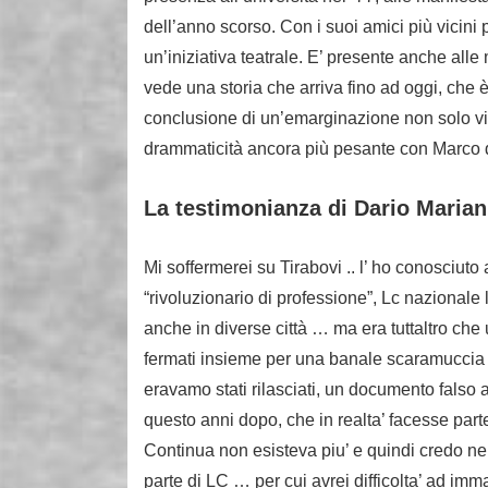
dell’anno scorso. Con i suoi amici più vicini p
un’iniziativa teatrale. E’ presente anche all
vede una storia che arriva fino ad oggi, che 
conclusione di un’emarginazione non solo vi
drammaticità ancora più pesante con Marco d
La testimonianza di Dario Marian
Mi soffermerei su Tirabovi .. l’ ho conosciuto
“rivoluzionario di professione”, Lc nazionale
anche in diverse città … ma era tuttaltro che
fermati insieme per una banale scaramuccia c
eravamo stati rilasciati, un documento falso
questo anni dopo, che in realta’ facesse part
Continua non esisteva piu’ e quindi credo nem
parte di LC … per cui avrei difficolta’ ad imm