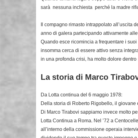
sarà nessuna inchiesta perché la madre rifiuta
Il compagno rimasto intrappolato all’uscita d
anno di galera partecipando attivamente alle 
Quando esce ricomincia a frequentare i suoi co
insomma cerca di essere attivo senza integr
in una profonda crisi, ha molto dolore dentro 
La storia di Marco Tirabov
Da Lotta continua del 6 maggio 1978:
Della storia di Roberto Rigobello, il giovane
Di Marco Tirabovi sappiamo invece molto per e
Lotta Continua a Roma. Nel ’72 a Centocelle, 
all’interno della commissione operaia interv
dividendo il suo tempo tra questo impegno e l’a