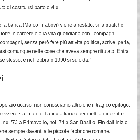
 di costituirsi parte civile.
ella banca (Marco Tirabovi) viene arrestato, si fa qualche
lotte in carcere e alla vita quotidiana con i compagni.
mpagni, senza però fare più attività politica, scrive, parla,
arsi comunque nelle cose che aveva sempre rifiutato. Entra
se stesso, e nel febbraio 1990 si suicida.”
i
 operaio ucciso, non conosciamo altro che il tragico epilogo.
ssere stati con lui fianco a fianco per molti anni dentro
nel ’73 a Primavalle, nel ’74 a San Basilio. Fin dall’inizio
iene sempre davanti alle piccole fabbriche romane,
ttività all’interno della facoltà di Architettura.