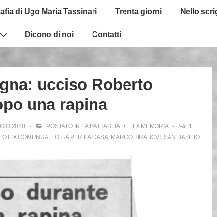
afia di Ugo Maria Tassinari
Trenta giorni
Nello scr
Dicono di noi
Contatti
gna: ucciso Roberto
opo una rapina
GIO 2020
POSTATO IN
LA BATTAGLIA DELLA MEMORIA
1
LOTTA CONTINUA
,
LOTTA PER LA CASA
,
MARCO TIRABOVI
,
SAN BASILIO