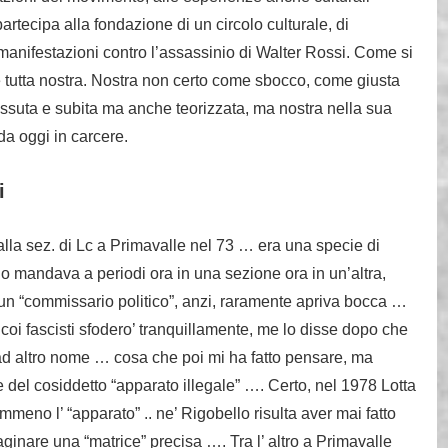
artecipa alla fondazione di un circolo culturale, di
e manifestazioni contro l’assassinio di Walter Rossi. Come si
è tutta nostra. Nostra non certo come sbocco, come giusta
ssuta e subita ma anche teorizzata, ma nostra nella sua
a oggi in carcere.
i
 alla sez. di Lc a Primavalle nel 73 … era una specie di
 lo mandava a periodi ora in una sezione ora in un’altra,
 un “commissario politico”, anzi, raramente apriva bocca …
oi fascisti sfodero’ tranquillamente, me lo disse dopo che
 ad altro nome … cosa che poi mi ha fatto pensare, ma
e del cosiddetto “apparato illegale” …. Certo, nel 1978 Lotta
meno l’ “apparato” .. ne’ Rigobello risulta aver mai fatto
aginare una “matrice” precisa …. Tra l’ altro a Primavalle