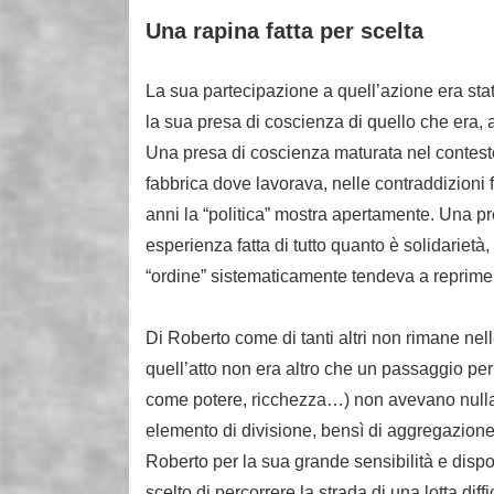
Una rapina fatta per scelta
La sua partecipazione a quell’azione era stata
la sua presa di coscienza di quello che era, a
Una presa di coscienza maturata nel contesto 
fabbrica dove lavorava, nelle contraddizioni 
anni la “politica” mostra apertamente. Una p
esperienza fatta di tutto quanto è solidarietà
“ordine” sistematicamente tendeva a reprime
Di Roberto come di tanti altri non rimane nell
quell’atto non era altro che un passaggio per 
come potere, ricchezza…) non avevano nulla 
elemento di divisione, bensì di aggregazione
Roberto per la sua grande sensibilità e dispon
scelto di percorrere la strada di una lotta dif