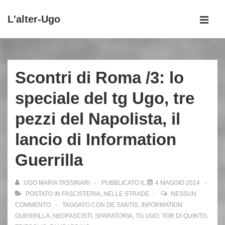
↓
L'alter-Ugo
Vai
MEN
al
Menu
contenuto
principale
principale
Scontri di Roma /3: lo
speciale del tg Ugo, tre
pezzi del Napolista, il
lancio di Information
Guerrilla
UGO MARIA TASSINARI
PUBBLICATO IL
4 MAGGIO 2014
POSTATO IN
FASCISTERIA
,
NELLE STRADE
NESSUN
COMMENTO
TAGGATO CON
DE SANTIS
,
INFORMATION
GUERRILLA
,
NEOFASCISTI
,
SPARATORIA
,
TG UGO
,
TOR DI QUINTO
,