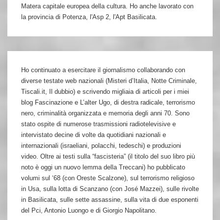
Matera capitale europea della cultura. Ho anche lavorato con
la provincia di Potenza, l'Asp 2, l'Apt Basilicata.
Ho continuato a esercitare il giornalismo collaborando con
diverse testate web nazionali (Misteri d’Italia, Notte Criminale,
Tiscali.it, Il dubbio) e scrivendo migliaia di articoli per i miei
blog Fascinazione e L’alter Ugo, di destra radicale, terrorismo
nero, criminalità organizzata e memoria degli anni 70. Sono
stato ospite di numerose trasmissioni radiotelevisive e
intervistato decine di volte da quotidiani nazionali e
internazionali (israeliani, polacchi, tedeschi) e produzioni
video. Oltre ai testi sulla “fascisteria” (il titolo del suo libro più
noto è oggi un nuovo lemma della Treccani) ho pubblicato
volumi sul ‘68 (con Oreste Scalzone), sul terrorismo religioso
in Usa, sulla lotta di Scanzano (con José Mazzei), sulle rivolte
in Basilicata, sulle sette assassine, sulla vita di due esponenti
del Pci, Antonio Luongo e di Giorgio Napolitano.