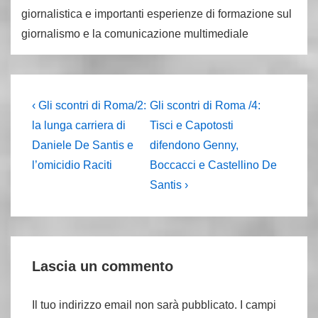
giornalistica e importanti esperienze di formazione sul
giornalismo e la comunicazione multimediale
Navigazione
L'articolo
Il
‹ Gli scontri di Roma/2:
Gli scontri di Roma /4:
precedente
prossimo
articoli
la lunga carriera di
Tisci e Capotosti
è
articolo
Daniele De Santis e
difendono Genny,
è
l’omicidio Raciti
Boccacci e Castellino De
Santis ›
Lascia un commento
Il tuo indirizzo email non sarà pubblicato.
I campi