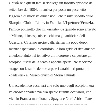
Chissà se a questi fatti si ricollega un insolito episodio del
settembre del 1984: mi arriva per posta un pacchetto
leggero e di modeste dimensioni, che risulta spedito dallo
Skorpion Club di Lione, in Francia. L’
ispettore Venezia
,
l’amico poliziotto che mi «assiste» da quando sono arrivato
a Milano, si insospettisce e chiama gli artificieri della
Questura. Ci fanno uscire dalla stanza ma poco dopo,
mentre aspettiamo in corridoio, le loro grida ci richiamano:
chiedono aiuto nel tentativo di rincorrere e calpestare gli
scorpioni usciti dalla scatola appena aperta. Ne facciamo
strage con le suole delle scarpe e i carabinieri portano i
«cadaveri» al Museo civico di Storia naturale.
Un accademico accerterà che solo uno degli scorpioni era
velenoso: apparteneva alla specie Buthus occitanus, che
vive in Francia meridionale, Spagna e Nord Africa. Pare