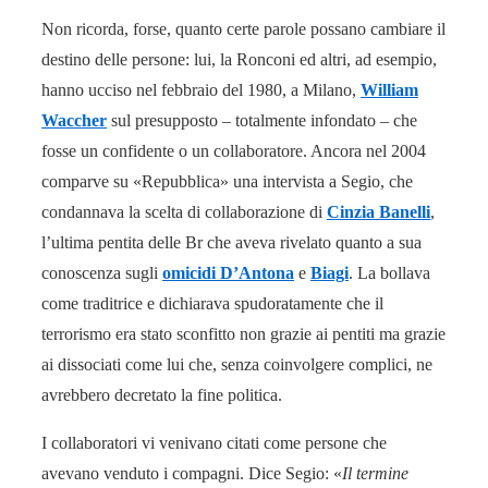
Non ricorda, forse, quanto certe parole possano cambiare il
destino delle persone: lui, la Ronconi ed altri, ad esempio,
hanno ucciso nel febbraio del 1980, a Milano,
William
Waccher
sul presupposto – totalmente infondato – che
fosse un confidente o un collaboratore. Ancora nel 2004
comparve su «Repubblica» una intervista a Segio, che
condannava la scelta di collaborazione di
Cinzia Banelli
,
l’ultima pentita delle Br che aveva rivelato quanto a sua
conoscenza sugli
omicidi D’Antona
e
Biagi
. La bollava
come traditrice e dichiarava spudoratamente che il
terrorismo era stato sconfitto non grazie ai pentiti ma grazie
ai dissociati come lui che, senza coinvolgere complici, ne
avrebbero decretato la fine politica.
I collaboratori vi venivano citati come persone che
avevano venduto i compagni. Dice Segio: «
Il termine