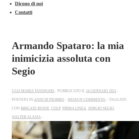
Dicono di noi
Contatti
Armando Spataro: la mia
inimicizia assoluta con
Segio
UGO MARIA TASSINARI
PUBBLICATO IL
16 GENNAIO 2021
POSTATO IN
ANNI DI PIOMBO
NESSUN COMMENTO
TAGGATO
CON
BRIGATE ROSSE
,
COLP
,
PRIMA LINEA
,
SERGIO SEGIO
,
WALTER ALASIA