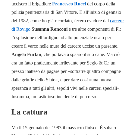
uccisero il brigadiere
Francesco Rucci
del corpo della
polizia penitenziaria di San Vittore. E all’inizio di gennaio
del 1982, come ho già ricordato, fecero evadere dal
carcere
di Rovigo
Susanna Ronconi
e tre altre componenti di Pl:
l’esplosione dell’ordigno ad alto potenziale usato per
creare il varco nelle mura del carcere uccise un passante,
Angelo Furlan
, che portava a spasso il suo cane. Ma ciò
era un fatto praticamente irrilevante per Segio & C.: un
prezzo inatteso da pagare per «sottrarre quattro compagne
dalle grinfie dello Stato», e per dare così «una nuova
speranza a tutti gli altri, sepolti vivi nelle carceri speciali».
Insomma, un fastidioso incidente di percorso.
La cattura
Ma il 15 gennaio del 1983 il massacro finisce. È sabato.