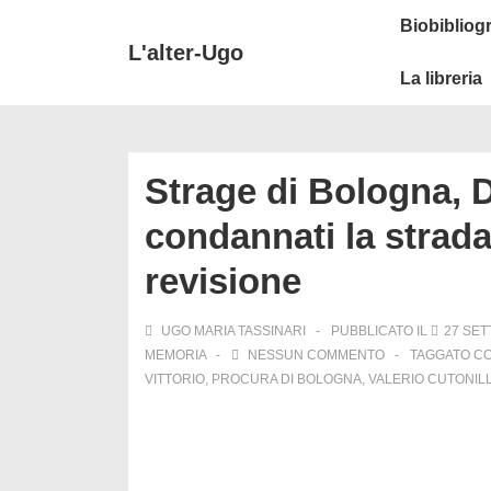
↓
Secondary
Menu
Biobibliogr
Vai
Navigation
principale
L'alter-Ugo
al
La libreria
contenuto
principale
Strage di Bologna, Di
condannati la strada
revisione
UGO MARIA TASSINARI
PUBBLICATO IL
27 SET
MEMORIA
NESSUN COMMENTO
TAGGATO C
VITTORIO
,
PROCURA DI BOLOGNA
,
VALERIO CUTONILL