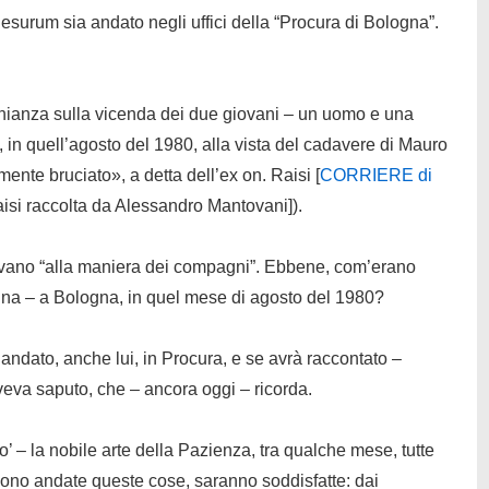
esurum sia andato negli uffici della “Procura di Bologna”.
onianza sulla vicenda dei due giovani – un uomo e una
, in quell’agosto del 1980, alla vista del cadavere di Mauro
ente bruciato», a detta dell’ex on. Raisi [
CORRIERE di
aisi raccolta da Alessandro Mantovani]).
ivano “alla maniera dei compagni”. Ebbene, com’erano
nna – a Bologna, in quel mese di agosto del 1980?
andato, anche lui, in Procura, e se avrà raccontato –
veva saputo, che – ancora oggi – ricorda.
’ – la nobile arte della Pazienza, tra qualche mese, tutte
sono andate queste cose, saranno soddisfatte: dai