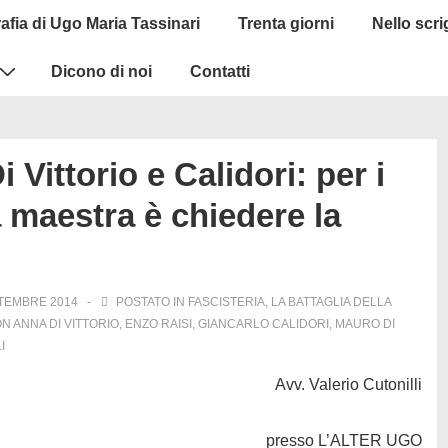
afia di Ugo Maria Tassinari
Trenta giorni
Nello scr
Dicono di noi
Contatti
 Vittorio e Calidori: per i
 maestra è chiedere la
TEMBRE 2014
POSTATO IN
FASCISTERIA
,
LA BATTAGLIA DELLA
ON
ANNA DI VITTORIO
,
ENZO RAISI
,
GIANCARLO CALIDORI
,
MAURO DI
I
Avv. Valerio Cutonilli
presso
L’ALTER UGO