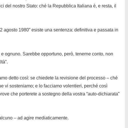
ici del nostro Stato: ché
la Repubblica Italiana
è
, e resta, il
 2 agosto 1980” esiste una sentenza: definitiva e passata in
tti e ognuno. Sarebbe opportuno, però, tenerne conto, non
ltà”.
mo detto così: se chiedete la revisione del processo – ché
ue vi sosteniamo; e lo facciamo volentieri, perché così
rove che porterete a sostegno della vostra “auto-dichiarata”
ualcuno – ad agire
mediaticamente
.