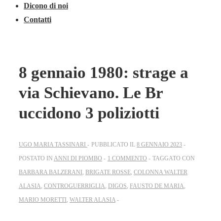
Dicono di noi
Contatti
8 gennaio 1980: strage a
via Schievano. Le Br
uccidono 3 poliziotti
UGO MARIA TASSINARI
PUBBLICATO IL
8 GENNAIO 2023
POSTATO IN
ANNI DI PIOMBO
1 COMMENTO
TAGGATO CON
BARBARA BALZERANI
,
BRIGATE ROSSE
,
COLONNA WALTER
ALASIA
,
CONTROGUERRIGLIA
,
DIGOS
,
FAUSTO DE MARIA
,
MARIO MORETTI
,
WALTER ALASIA