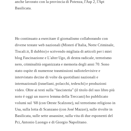
anche lavorato con la provincia di Potenza, l'Asp 2, l'Apt
Basilicata.
Ho continuato a esercitare il giornalismo collaborando con
diverse testate web nazionali (Misteri d’Italia, Notte Criminale,
Tiscali.it, Il dubbio) e scrivendo migliaia di articoli per i miei
blog Fascinazione e L’alter Ugo, di destra radicale, terrorismo
nero, criminalità organizzata e memoria degli anni 70. Sono
stato ospite di numerose trasmissioni radiotelevisive e
intervistato decine di volte da quotidiani nazionali e
internazionali (israeliani, polacchi, tedeschi) e produzioni
video. Oltre ai testi sulla “fascisteria” (il titolo del suo libro più
noto è oggi un nuovo lemma della Treccani) ho pubblicato
volumi sul ‘68 (con Oreste Scalzone), sul terrorismo religioso in
Usa, sulla lotta di Scanzano (con José Mazzei), sulle rivolte in
Basilicata, sulle sette assassine, sulla vita di due esponenti del
Pci, Antonio Luongo e di Giorgio Napolitano.