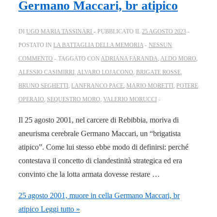
Germano Maccari, br atipico
DI
UGO MARIA TASSINARI
PUBBLICATO IL
25 AGOSTO 2023
POSTATO IN
LA BATTAGLIA DELLA MEMORIA
NESSUN
COMMENTO
TAGGATO CON
ADRIANA FARANDA
,
ALDO MORO
,
ALESSIO CASIMIRRI
,
ALVARO LOJACONO
,
BRIGATE ROSSE
,
BRUNO SEGHETTI
,
LANFRANCO PACE
,
MARIO MORETTI
,
POTERE
OPERAIO
,
SEQUESTRO MORO
,
VALERIO MORUCCI
Il 25 agosto 2001, nel carcere di Rebibbia, moriva di
aneurisma cerebrale Germano Maccari, un “brigatista
atipico”. Come lui stesso ebbe modo di definirsi: perché
contestava il concetto di clandestinità strategica ed era
convinto che la lotta armata dovesse restare …
25 agosto 2001, muore in cella Germano Maccari, br
atipico
Leggi tutto »