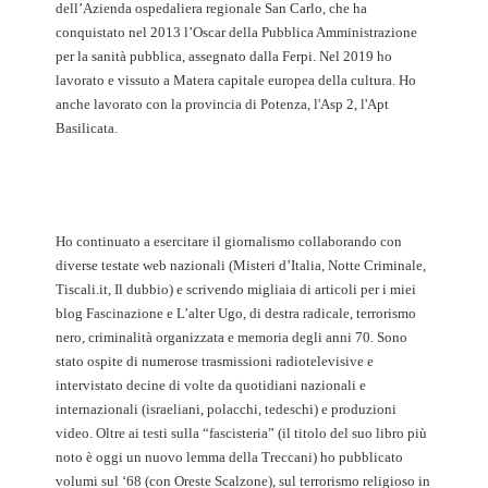
dell’Azienda ospedaliera regionale San Carlo, che ha
conquistato nel 2013 l’Oscar della Pubblica Amministrazione
per la sanità pubblica, assegnato dalla Ferpi. Nel 2019 ho
lavorato e vissuto a Matera capitale europea della cultura. Ho
anche lavorato con la provincia di Potenza, l'Asp 2, l'Apt
Basilicata.
Ho continuato a esercitare il giornalismo collaborando con
diverse testate web nazionali (Misteri d’Italia, Notte Criminale,
Tiscali.it, Il dubbio) e scrivendo migliaia di articoli per i miei
blog Fascinazione e L’alter Ugo, di destra radicale, terrorismo
nero, criminalità organizzata e memoria degli anni 70. Sono
stato ospite di numerose trasmissioni radiotelevisive e
intervistato decine di volte da quotidiani nazionali e
internazionali (israeliani, polacchi, tedeschi) e produzioni
video. Oltre ai testi sulla “fascisteria” (il titolo del suo libro più
noto è oggi un nuovo lemma della Treccani) ho pubblicato
volumi sul ‘68 (con Oreste Scalzone), sul terrorismo religioso in