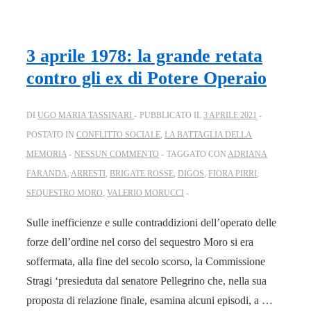
3 aprile 1978: la grande retata
contro gli ex di Potere Operaio
DI
UGO MARIA TASSINARI
PUBBLICATO IL
3 APRILE 2021
POSTATO IN
CONFLITTO SOCIALE
,
LA BATTAGLIA DELLA
MEMORIA
NESSUN COMMENTO
TAGGATO CON
ADRIANA
FARANDA
,
ARRESTI
,
BRIGATE ROSSE
,
DIGOS
,
FIORA PIRRI
,
SEQUESTRO MORO
,
VALERIO MORUCCI
Sulle inefficienze e sulle contraddizioni dell’operato delle
forze dell’ordine nel corso del sequestro Moro si era
soffermata, alla fine del secolo scorso, la Commissione
Stragi ‘presieduta dal senatore Pellegrino che, nella sua
proposta di relazione finale, esamina alcuni episodi, a …