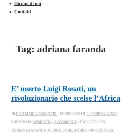
Dicono di noi
Contatti
Tag:
adriana faranda
E’ morto Luigi Rosati, un
rivoluzionario che scelse l’Africa
DI
UGO MARIA TASSINARI
PUBBLICATO IL
14 FEBBRAIO 2026
POSTATO IN
MEMENTO
2 COMMENTI
TAGGATO CON
ADRIANA FARANDA
,
AFRIQUE ASIE
,
AMBRA PIRRI
,
ANDREA