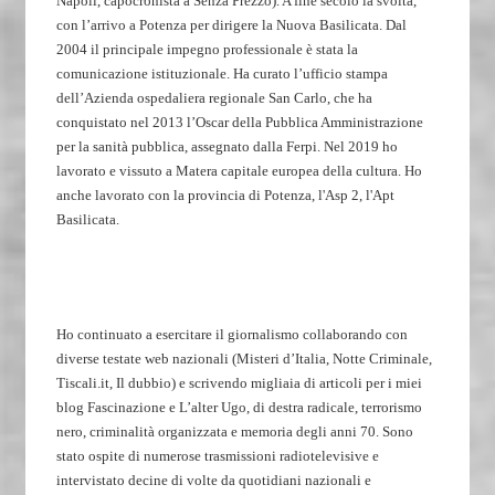
Napoli, capocronista a Senza Prezzo). A fine secolo la svolta,
con l’arrivo a Potenza per dirigere la Nuova Basilicata. Dal
2004 il principale impegno professionale è stata la
comunicazione istituzionale. Ha curato l’ufficio stampa
dell’Azienda ospedaliera regionale San Carlo, che ha
conquistato nel 2013 l’Oscar della Pubblica Amministrazione
per la sanità pubblica, assegnato dalla Ferpi. Nel 2019 ho
lavorato e vissuto a Matera capitale europea della cultura. Ho
anche lavorato con la provincia di Potenza, l'Asp 2, l'Apt
Basilicata.
Ho continuato a esercitare il giornalismo collaborando con
diverse testate web nazionali (Misteri d’Italia, Notte Criminale,
Tiscali.it, Il dubbio) e scrivendo migliaia di articoli per i miei
blog Fascinazione e L’alter Ugo, di destra radicale, terrorismo
nero, criminalità organizzata e memoria degli anni 70. Sono
stato ospite di numerose trasmissioni radiotelevisive e
intervistato decine di volte da quotidiani nazionali e