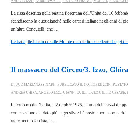
ANGELO IZZO
,
FABIO RAVALLI
,
LUCIANO FRANCI
,
MURATE
,
PIERUIGI 
La rissa descritta nella pagina fiorentina dell’Unità del 16 febbra
scandiscono la quotidianeità nelle carceri italiane negli anni di p
un’altra Concutelli, che …
Le battaglie in carcere alle Murate e un ferito eccellente
Leggi tut
Il massacro del Circeo/3. Izzo, Ghira 
DI
UGO MARIA TASSINARI
PUBBLICATO IL
1 OTTOBRE 2020
POSTATO
ANDREA GHIRA
,
ANGELO IZZO
,
GIANNI GUIDI
,
LICEO GIULIO CESARE
,
La cronaca dell’Unità, il 2 ottobre 1975, in uno dei “pezzi d’app
contestazione dal dato più suggestivo: i “mostri” non sono parioli
radicamento fascista, il …