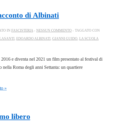
racconto di Albinati
ATO IN
FASCISTERIA
NESSUN COMMENTO
TAGGATO CON
LASANTI
,
EDOARDO ALBINATI
,
GIANNI GUIDO
,
LA SCUOLA
 2016 e diventa nel 2021 un film presentato al festival di
o nella Roma degli anni Settanta: un quartiere
to »
omo libero