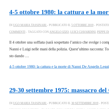
4-5 ottobre 1980: la cattura e la mo
DI
UGO MARIA TASSINARI
PUBBLICATO IL
5 OTTOBRE 2019
POSTATO
COMMENTI
TAGGATO CON
ANGELO IZZO
,
LUICI CIAVARDINI
,
PEPPE D
Il 4 ottobre una soffiata (sarà sospettato l’amico che svolge i com
Nanni e Luigi nelle mani della polizia. Quest’ultimo racconta: To
sto dando …
4-5 ottobre 1980: la cattura e la morte di Nanni De Angelis
Leggi 
29-30 settembre 1975: massacro del C
DI
UGO MARIA TASSINARI
PUBBLICATO IL
30 SETTEMBRE 2019
POST