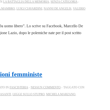
IN
LA BATTAGLIA DELLA MEMORIA
,
SENZA CATEGORIA
A MAMBRO
,
LUIGI CIAVARDINI
,
NANNI DE ANGELIS
,
VALERIO
 Da uomo libero”. Lo scrive su Facebook, Marcello De
ione Lazio, dopo le polemiche nate per il post scritto
zioni femministe
ATO IN
FASCISTERIA
NESSUN COMMENTO
TAGGATO CON
ASANTI
,
LEGGE SULLO STUPRO
,
MICHELA MARZANO
,