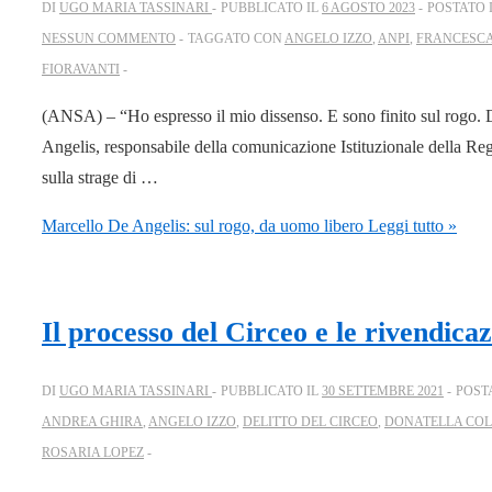
DI
UGO MARIA TASSINARI
PUBBLICATO IL
6 AGOSTO 2023
POSTATO 
NESSUN COMMENTO
TAGGATO CON
ANGELO IZZO
,
ANPI
,
FRANCESC
FIORAVANTI
(ANSA) – “Ho espresso il mio dissenso. E sono finito sul rogo.
Angelis, responsabile della comunicazione Istituzionale della Reg
sulla strage di …
Marcello De Angelis: sul rogo, da uomo libero
Leggi tutto »
Il processo del Circeo e le rivendica
DI
UGO MARIA TASSINARI
PUBBLICATO IL
30 SETTEMBRE 2021
POST
ANDREA GHIRA
,
ANGELO IZZO
,
DELITTO DEL CIRCEO
,
DONATELLA COL
ROSARIA LOPEZ