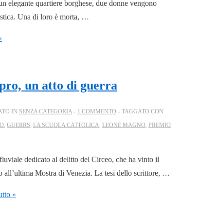
di un elegante quartiere borghese, due donne vengono
astica. Una di loro è morta, …
»
upro, un atto di guerra
ATO IN
SENZA CATEGORIA
1 COMMENTO
TAGGATO CON
DO
,
GUERRS
,
LA SCUOLA CATTOLICA
,
LEONE MAGNO
,
PREMIO
uviale dedicato al delitto del Circeo, che ha vinto il
o all’ultima Mostra di Venezia. La tesi dello scrittore, …
utto »