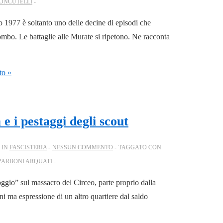
CONCUTELLI
io 1977 è soltanto uno delle decine di episodi che
iombo. Le battaglie alle Murate si ripetono. Ne racconta
to »
e i pestaggi degli scout
 IN
FASCISTERIA
NESSUN COMMENTO
TAGGATO CON
PARBONI ARQUATI
oggio” sul massacro del Circeo, parte proprio dalla
ni ma espressione di un altro quartiere dal saldo