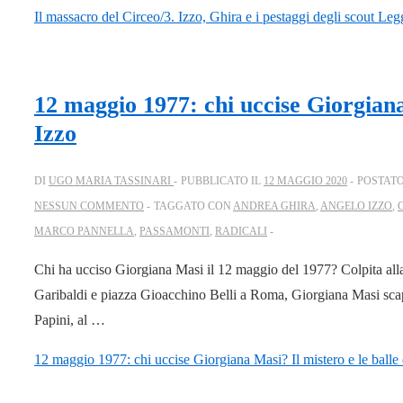
Il massacro del Circeo/3. Izzo, Ghira e i pestaggi degli scout
Legg
12 maggio 1977: chi uccise Giorgiana 
Izzo
DI
UGO MARIA TASSINARI
PUBBLICATO IL
12 MAGGIO 2020
POSTATO
NESSUN COMMENTO
TAGGATO CON
ANDREA GHIRA
,
ANGELO IZZO
,
MARCO PANNELLA
,
PASSAMONTI
,
RADICALI
Chi ha ucciso Giorgiana Masi il 12 maggio del 1977? Colpita alla s
Garibaldi e piazza Gioacchino Belli a Roma, Giorgiana Masi sca
Papini, al …
12 maggio 1977: chi uccise Giorgiana Masi? Il mistero e le balle 