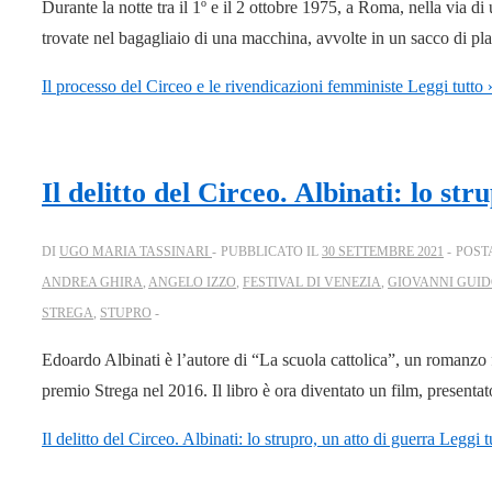
Durante la notte tra il 1º e il 2 ottobre 1975, a Roma, nella via 
trovate nel bagagliaio di una macchina, avvolte in un sacco di pl
Il processo del Circeo e le rivendicazioni femministe
Leggi tutto 
Il delitto del Circeo. Albinati: lo str
DI
UGO MARIA TASSINARI
PUBBLICATO IL
30 SETTEMBRE 2021
POST
ANDREA GHIRA
,
ANGELO IZZO
,
FESTIVAL DI VENEZIA
,
GIOVANNI GUI
STREGA
,
STUPRO
Edoardo Albinati è l’autore di “La scuola cattolica”, un romanzo fl
premio Strega nel 2016. Il libro è ora diventato un film, presentat
Il delitto del Circeo. Albinati: lo strupro, un atto di guerra
Leggi t