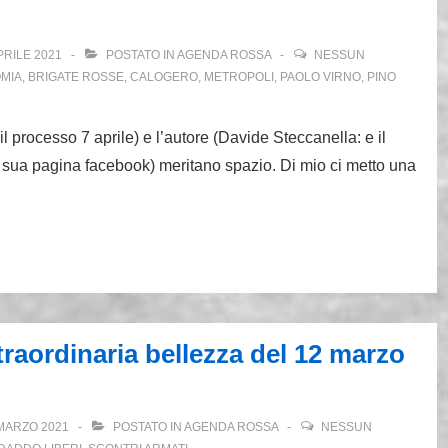
PRILE 2021
POSTATO IN
AGENDA ROSSA
NESSUN
MIA
,
BRIGATE ROSSE
,
CALOGERO
,
METROPOLI
,
PAOLO VIRNO
,
PINO
l processo 7 aprile) e l’autore (Davide Steccanella: e il
la sua pagina facebook) meritano spazio. Di mio ci metto una
traordinaria bellezza del 12 marzo
MARZO 2021
POSTATO IN
AGENDA ROSSA
NESSUN