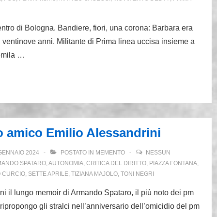
entro di Bologna. Bandiere, fiori, una corona: Barbara era
 ventinove anni. Militante di Prima linea uccisa insieme a
emila …
io amico Emilio Alessandrini
GENNAIO 2024
POSTATO IN
MEMENTO
NESSUN
ANDO SPATARO
,
AUTONOMIA
,
CRITICA DEL DIRITTO
,
PIAZZA FONTANA
,
 CURCIO
,
SETTE APRILE
,
TIZIANA MAJOLO
,
TONI NEGRI
ini il lungo memoir di Armando Spataro, il più noto dei pm
ripropongo gli stralci nell’anniversario dell’omicidio del pm