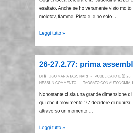
esaltato. Anche se ho veramente visto molto 
molotov, fiamme. Pistole le ho solo …
Il
Leggi tutto »
mio
bellissimo
12
26-27.2.77: prima assemb
marzo
a
DI
UGO MARIA TASSINARI
PUBBLICATO IL
26 
Roma
NESSUN COMMENTO
TAGGATO CON
AUTONOMIA
,
e
Nonostante ci sia una grande dimensione di mo
qualche
qui che il movimento ’77 decidere di riunirsi; p
altra
attraverso un momento …
città
26-
Leggi tutto »