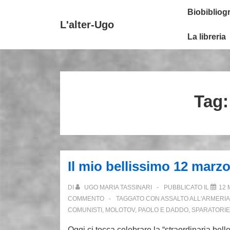
↓
Secondary
Menu
Biobibliogr
Vai
Navigation
principale
L'alter-Ugo
al
La libreria
contenuto
principale
Tag
Il mio bellissimo 12 marzo
DI
UGO MARIA TASSINARI
PUBBLICATO IL
12 
COMMENTO
TAGGATO CON
ASSALTO ALL'ARMERIA
COMUNISTI
,
MOLOTOV
,
PAOLO E DADDO
,
SPARATORIE
Oggi ci tocca celebrare la “straordinaria bell