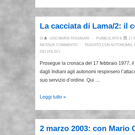
27.2.77:
prima
assemblea
La cacciata di Lama/2: il c
nazionale
del
DI
UGO MARIA TASSINARI
PUBBLICATO IL
17 
Movimento
NESSUN COMMENTO
TAGGATO CON
AUTONOMIA
,
DEI VOLSCI
Prosegue la cronaca del 17 febbraio 1977, il g
dagli Indiani agli autonomi respinsero l’attac
suo servizio d’ordine. Qui …
La
Leggi tutto »
cacciata
di
Lama/2:
2 marzo 2003: con Mario G
il