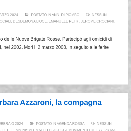
ARZO 2024
POSTATO IN
ANNI DI PIOMBO
NESSUN
OCIALI
,
DESDEMONA LIOCE
,
EMANUELE PETRI
,
JEROME CROCIANI
,
o delle Nuove Brigate Rosse. Partecipò agli omicidi di
el 2002. Morì il 2 marzo 2003, in seguito alle ferite
arbara Azzaroni, la compagna
EBBRAIO 2024
POSTATO IN
AGENDA ROSSA
NESSUN
A
,
FCC
,
FEMMINISMO
,
MATTEO CAGEGGI
,
MOVIMENTO DEL 77
,
PRIMA