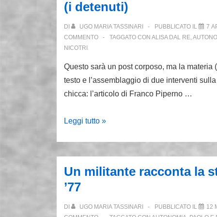
(i detenuti)
del
Portello
DI
UGO MARIA TASSINARI
PUBBLICATO IL
7 A
e
COMMENTO
TAGGATO CON
ALISA DAL RE
,
AUTONO
altre
NICOTRI
storie
Questo sarà un post corposo, ma la materia (i
di
testo e l’assemblaggio di due interventi sul
lotta
chicca: l’articolo di Franco Piperno …
più
o
Lo
Leggi tutto »
meno
scherzo
armata
del
7
Un militante racconta la s
aprile:
’77
c’è
chi
DI
UGO MARIA TASSINARI
PUBBLICATO IL
12 
vince