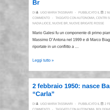
Br
comizio,
la
DI
UGO MARIA TASSINARI
PUBBLICATO IL
2 M
battaglia
COMMENTO
TAGGATO CON
AUTONOMIA
,
CENTRI S
NADIA LIOCE
,
NUOVE BR
,
NUOVE BRIGATE ROSSE
Mario Galesi fu un componente di primo pian
Massimo D’Antona nel 1999 e di Marco Biagi, n
riportate in un conflitto a …
2
Leggi tutto »
marzo
2003:
con
2 febbraio 1950: nasce B
Mario
“Carla”
Galesi,
finiscono
DI
UGO MARIA TASSINARI
PUBBLICATO IL
2 F
anche
COMMENTO
TAGGATO CON
AUTONOMIA
,
BOLOGN