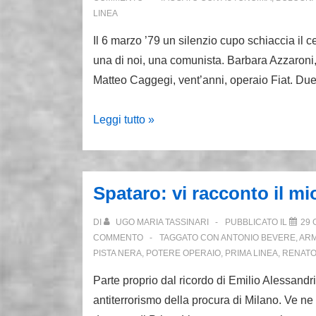
le
LINEA
Nuove
Il 6 marzo ’79 un silenzio cupo schiaccia il c
Br
una di noi, una comunista. Barbara Azzaroni,
Matteo Caggegi, vent’anni, operaio Fiat. Du
2
Leggi tutto »
febbraio
1950:
nasce
Spataro: vi racconto il m
Barbara
Azzaroni,
DI
UGO MARIA TASSINARI
PUBBLICATO IL
29 
la
COMMENTO
TAGGATO CON
ANTONIO BEVERE
,
ARM
PISTA NERA
,
POTERE OPERAIO
,
PRIMA LINEA
,
RENATO
compagna
“Carla”
Parte proprio dal ricordo di Emilio Alessandr
antiterrorismo della procura di Milano. Ve ne 