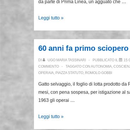
da parte di Prima Linea, un agguato che …
Spataro:
Leggi tutto »
vi
racconto
il
60 anni fa primo sciopero 
mio
amico
DI
UGO MARIA TASSINARI
PUBBLICATO IL
15 
Emilio
COMMENTO
TAGGATO CON
AUTONOMIA
,
COSCIEN
OPERAIA
,
PIAZZA STATUTO
,
ROMOLO GOBBI
Alessandrini
Gatto selvaggio, il foglio di lotta prodotto
mesi, con pena sospesa, per istigazione al sabo
1963 gli operai …
60
Leggi tutto »
anni