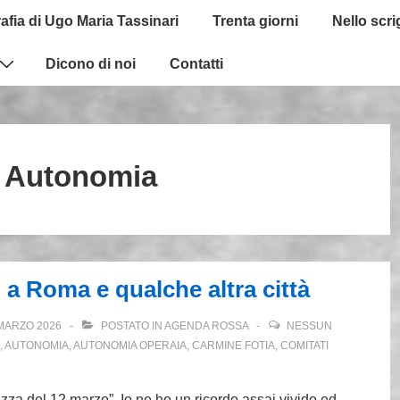
afia di Ugo Maria Tassinari
Trenta giorni
Nello scr
Dicono di noi
Contatti
:
Autonomia
 a Roma e qualche altra città
MARZO 2026
POSTATO IN
AGENDA ROSSA
NESSUN
,
AUTONOMIA
,
AUTONOMIA OPERAIA
,
CARMINE FOTIA
,
COMITATI
ezza del 12 marzo”. Io ne ho un ricordo assai vivido ed