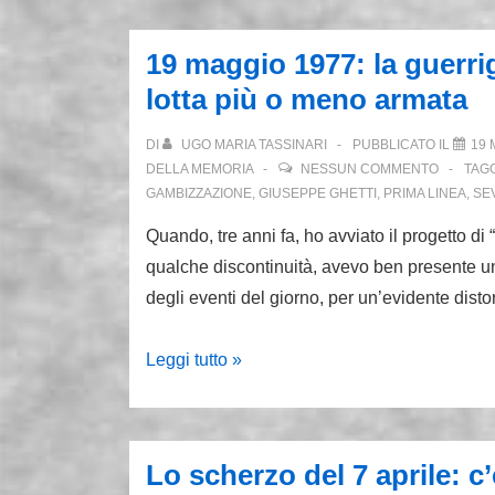
fa
primo
19 maggio 1977: la guerrigl
sciopero
lotta più o meno armata
a
gatto
DI
UGO MARIA TASSINARI
PUBBLICATO IL
19 
selvaggio
DELLA MEMORIA
NESSUN COMMENTO
TAG
alla
GAMBIZZAZIONE
,
GIUSEPPE GHETTI
,
PRIMA LINEA
,
SE
Fiat
Quando, tre anni fa, ho avviato il progetto di
qualche discontinuità, avevo ben presente un
degli eventi del giorno, per un’evidente dist
19
Leggi tutto »
maggio
1977:
la
Lo scherzo del 7 aprile: c
guerriglia