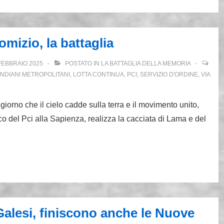
omizio, la battaglia
FEBBRAIO 2025
POSTATO IN
LA BATTAGLIA DELLA MEMORIA
INDIANI METROPOLITANI
,
LOTTA CONTINUA
,
PCI
,
SERVIZIO D'ORDINE
,
VIA
iorno che il cielo cadde sulla terra e il movimento unito,
co del Pci alla Sapienza, realizza la cacciata di Lama e del
alesi, finiscono anche le Nuove