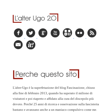
L'alter-Ugo è la superfetazione del blog Fascinazione, chiuso
alla fine di febbraio 2013, quando ha superato il milione di
visitatori e poi riaperto e affidato alla cura del discepolo più
devoto. Perché 25 anni di ricerca e osservazione sulla fascisteria
bastano e avanzano anche a un maniaco compulsivo come me.