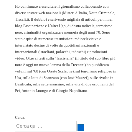
Ho continuato a esercitare il giornalismo collaborando con
diverse testate web nazionali (Misteri d’Italia, Notte Criminale,
Tiscali.it, Il dubbio) e scrivendo migliaia di articoli per i miei
blog Fascinazione e L’alter Ugo, di destra radicale, terrorismo
nero, criminalità organizzata e memoria degli anni 70. Sono
stato ospite di numerose trasmissioni radiotelevisive e
intervistato decine di volte da quotidiani nazionali e
internazionali (israeliani, polacchi, tedeschi) e produzioni
video. Oltre ai testi sulla “fascisteria” (il titolo del suo libro più
noto è oggi un nuovo lemma della Treccani) ho pubblicato
volumi sul ‘68 (con Oreste Scalzone), sul terrorismo religioso in
Usa, sulla lotta di Scanzano (con José Mazzei), sulle rivolte in
Basilicata, sulle sette assassine, sulla vita di due esponenti del
Pci, Antonio Luongo e di Giorgio Napolitano.
Cerca: