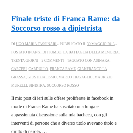
Finale triste di Franca Rame: da
Soccorso rosso a dipietrista
DI
UGO MARIA TASSINARI
PUBBLICATO IL
30 MAGGIO 2013
POSTATO IN
ANNI DI PIOMBO
,
LA BATTAGLIA DELLA MEMORIA
,
TRENTA GIORNI
2 COMMENTI
TAGGATO CON
ASINARA
,
CARCERI
,
CARDULLO
,
FRANCA RAME
,
GIANFRANCO LA
GRASSA
,
GIUSTIZIALISMO
,
MARCO TRAVAGLIO
,
MAURIZIO
MURELLI
,
SINISTRA
,
SOCCORSO ROSSO
Il mio post di ieri sulle offese proliferate in facebook in
morte di Franca Rame ha suscitato una lunga e
appassionata discussione sulla mia bacheca, con gli
interventi di persone che a diverso titolo avevano titolo e
diritto di parola. …