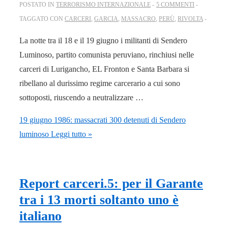
POSTATO IN
TERRORISMO INTERNAZIONALE
5 COMMENTI
TAGGATO CON
CARCERI
,
GARCIA
,
MASSACRO
,
PERÙ
,
RIVOLTA
La notte tra il 18 e il 19 giugno i militanti di Sendero
Luminoso, partito comunista peruviano, rinchiusi nelle
carceri di Lurigancho, EL Fronton e Santa Barbara si
ribellano al durissimo regime carcerario a cui sono
sottoposti, riuscendo a neutralizzare …
19 giugno 1986: massacrati 300 detenuti di Sendero
luminoso
Leggi tutto »
Report carceri.5: per il Garante
tra i 13 morti soltanto uno è
italiano