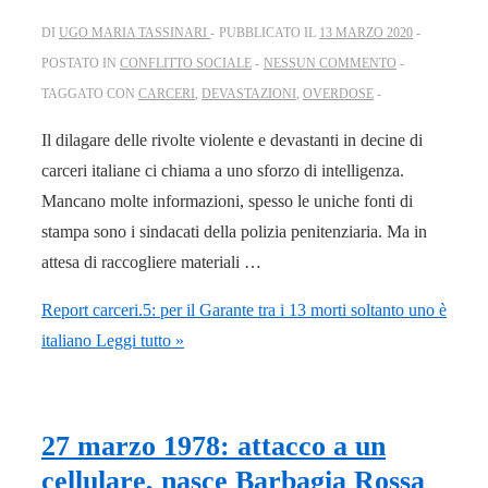
DI
UGO MARIA TASSINARI
PUBBLICATO IL
13 MARZO 2020
POSTATO IN
CONFLITTO SOCIALE
NESSUN COMMENTO
TAGGATO CON
CARCERI
,
DEVASTAZIONI
,
OVERDOSE
Il dilagare delle rivolte violente e devastanti in decine di
carceri italiane ci chiama a uno sforzo di intelligenza.
Mancano molte informazioni, spesso le uniche fonti di
stampa sono i sindacati della polizia penitenziaria. Ma in
attesa di raccogliere materiali …
Report carceri.5: per il Garante tra i 13 morti soltanto uno è
italiano
Leggi tutto »
27 marzo 1978: attacco a un
cellulare, nasce Barbagia Rossa