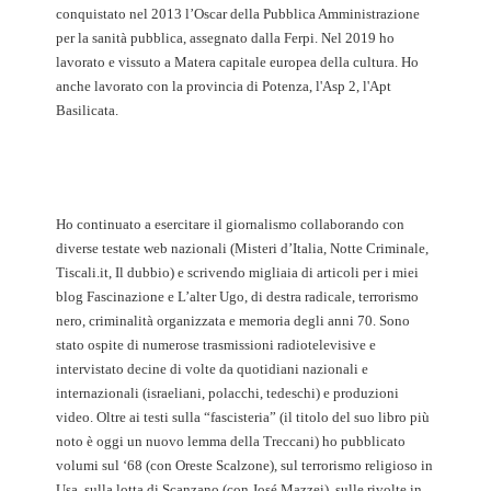
conquistato nel 2013 l’Oscar della Pubblica Amministrazione
per la sanità pubblica, assegnato dalla Ferpi. Nel 2019 ho
lavorato e vissuto a Matera capitale europea della cultura. Ho
anche lavorato con la provincia di Potenza, l'Asp 2, l'Apt
Basilicata.
Ho continuato a esercitare il giornalismo collaborando con
diverse testate web nazionali (Misteri d’Italia, Notte Criminale,
Tiscali.it, Il dubbio) e scrivendo migliaia di articoli per i miei
blog Fascinazione e L’alter Ugo, di destra radicale, terrorismo
nero, criminalità organizzata e memoria degli anni 70. Sono
stato ospite di numerose trasmissioni radiotelevisive e
intervistato decine di volte da quotidiani nazionali e
internazionali (israeliani, polacchi, tedeschi) e produzioni
video. Oltre ai testi sulla “fascisteria” (il titolo del suo libro più
noto è oggi un nuovo lemma della Treccani) ho pubblicato
volumi sul ‘68 (con Oreste Scalzone), sul terrorismo religioso in
Usa, sulla lotta di Scanzano (con José Mazzei), sulle rivolte in