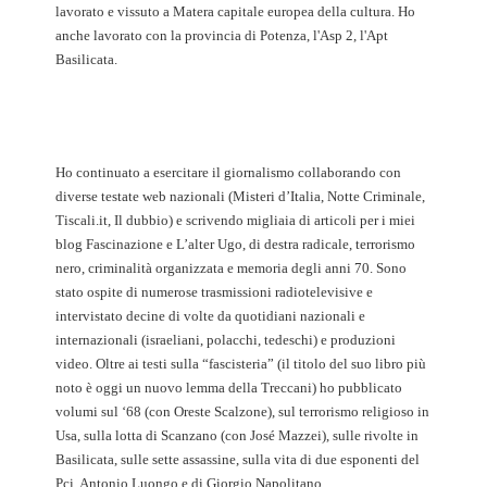
lavorato e vissuto a Matera capitale europea della cultura. Ho
anche lavorato con la provincia di Potenza, l'Asp 2, l'Apt
Basilicata.
Ho continuato a esercitare il giornalismo collaborando con
diverse testate web nazionali (Misteri d’Italia, Notte Criminale,
Tiscali.it, Il dubbio) e scrivendo migliaia di articoli per i miei
blog Fascinazione e L’alter Ugo, di destra radicale, terrorismo
nero, criminalità organizzata e memoria degli anni 70. Sono
stato ospite di numerose trasmissioni radiotelevisive e
intervistato decine di volte da quotidiani nazionali e
internazionali (israeliani, polacchi, tedeschi) e produzioni
video. Oltre ai testi sulla “fascisteria” (il titolo del suo libro più
noto è oggi un nuovo lemma della Treccani) ho pubblicato
volumi sul ‘68 (con Oreste Scalzone), sul terrorismo religioso in
Usa, sulla lotta di Scanzano (con José Mazzei), sulle rivolte in
Basilicata, sulle sette assassine, sulla vita di due esponenti del
Pci, Antonio Luongo e di Giorgio Napolitano.