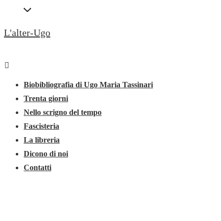
↓
Secondary
Vai
Navigation
L'alter-Ugo
al
contenuto
Menu
principale
Menu
principale
Biobibliografia di Ugo Maria Tassinari
Trenta giorni
Nello scrigno del tempo
Fascisteria
La libreria
Dicono di noi
Contatti