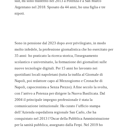
sud, mi sono trasferito nel 2013 a Potenza e a San Marco
e
Argentano nel 2018. Sposato da 44 anni, ho una figlia e tre
il
nipoti.
delatore
Marco
Pisetta
Sono in pensione dal 2023 dopo aver privilegiato, in modo
molto infedele, la professione giornalistica che ho esercitato per
35 anni: ho praticato la ricerca storica, l'insegnamento
scolastico e universitario, la formazione dei giornalisti sulle
nuove tecnologie digitali. Per 15 anni ho lavorato nei
quotidiani locali napoletani (tutta la trafila al Giornale di
Napoli, poi redattore capo al Mezzogiorno e Cronache di
Napoli, capocronista a Senza Prezzo). A fine secolo la svolta,
con l’arrivo a Potenza per dirigere la Nuova Basilicata. Dal
2004 il principale impegno professionale è stata la
comunicazione istituzionale. Ha curato l’ufficio stampa
dell’Azienda ospedaliera regionale San Carlo, che ha
conquistato nel 2013 l’Oscar della Pubblica Amministrazione
per la sanità pubblica, assegnato dalla Ferpi. Nel 2019 ho