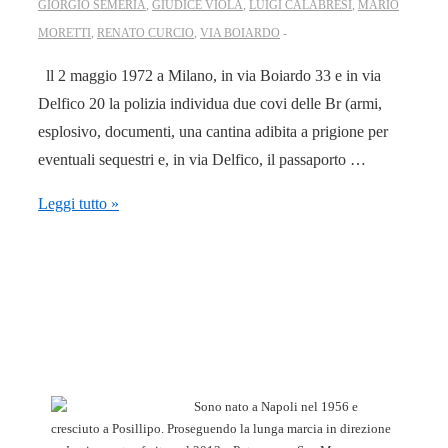
GIORGIO SEMERIA
,
GIUDICE VIOLA
,
LUIGI CALABRESI
,
MARIO
MORETTI
,
RENATO CURCIO
,
VIA BOIARDO
ll 2 maggio 1972 a Milano, in via Boiardo 33 e in via
Delfico 20 la polizia individua due covi delle Br (armi,
esplosivo, documenti, una cantina adibita a prigione per
eventuali sequestri e, in via Delfico, il passaporto …
2
Leggi tutto »
maggio
1972:
il
covo
brigatista
di
via
Sono nato a Napoli nel 1956 e
Boiardo
cresciuto a Posillipo. Proseguendo la lunga marcia in direzione