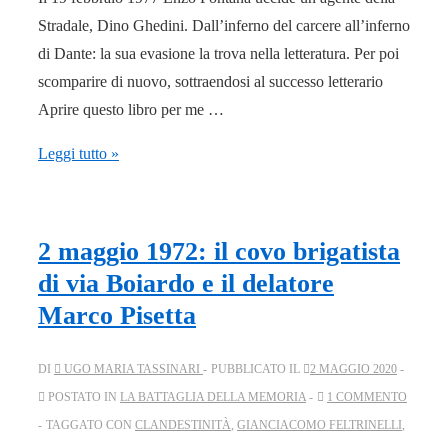
Stradale, Dino Ghedini. Dall’inferno del carcere all’inferno
di Dante: la sua evasione la trova nella letteratura. Per poi
scomparire di nuovo, sottraendosi al successo letterario
Aprire questo libro per me …
Le
Leggi tutto »
due
vite
di
2 maggio 1972: il covo brigatista
Enzo
di via Boiardo e il delatore
Fontana,
Marco Pisetta
dalla
lotta
DI
UGO MARIA TASSINARI
PUBBLICATO IL
2 MAGGIO 2020
armata
POSTATO IN
LA BATTAGLIA DELLA MEMORIA
1 COMMENTO
alla
TAGGATO CON
CLANDESTINITÀ
,
GIANCIACOMO FELTRINELLI
,
scrittura