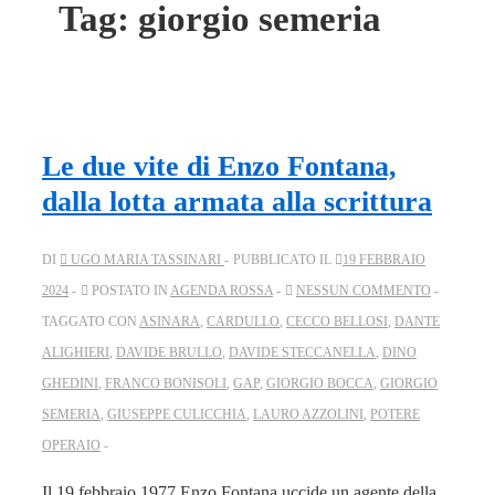
Tag:
giorgio semeria
Le due vite di Enzo Fontana,
dalla lotta armata alla scrittura
DI
UGO MARIA TASSINARI
PUBBLICATO IL
19 FEBBRAIO
2024
POSTATO IN
AGENDA ROSSA
NESSUN COMMENTO
TAGGATO CON
ASINARA
,
CARDULLO
,
CECCO BELLOSI
,
DANTE
ALIGHIERI
,
DAVIDE BRULLO
,
DAVIDE STECCANELLA
,
DINO
GHEDINI
,
FRANCO BONISOLI
,
GAP
,
GIORGIO BOCCA
,
GIORGIO
SEMERIA
,
GIUSEPPE CULICCHIA
,
LAURO AZZOLINI
,
POTERE
OPERAIO
Il 19 febbraio 1977 Enzo Fontana uccide un agente della