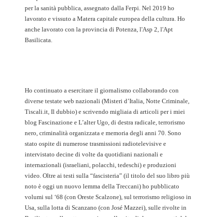
per la sanità pubblica, assegnato dalla Ferpi. Nel 2019 ho
lavorato e vissuto a Matera capitale europea della cultura. Ho
anche lavorato con la provincia di Potenza, l'Asp 2, l'Apt
Basilicata.
Ho continuato a esercitare il giornalismo collaborando con
diverse testate web nazionali (Misteri d’Italia, Notte Criminale,
Tiscali.it, Il dubbio) e scrivendo migliaia di articoli per i miei
blog Fascinazione e L’alter Ugo, di destra radicale, terrorismo
nero, criminalità organizzata e memoria degli anni 70. Sono
stato ospite di numerose trasmissioni radiotelevisive e
intervistato decine di volte da quotidiani nazionali e
internazionali (israeliani, polacchi, tedeschi) e produzioni
video. Oltre ai testi sulla “fascisteria” (il titolo del suo libro più
noto è oggi un nuovo lemma della Treccani) ho pubblicato
volumi sul ‘68 (con Oreste Scalzone), sul terrorismo religioso in
Usa, sulla lotta di Scanzano (con José Mazzei), sulle rivolte in