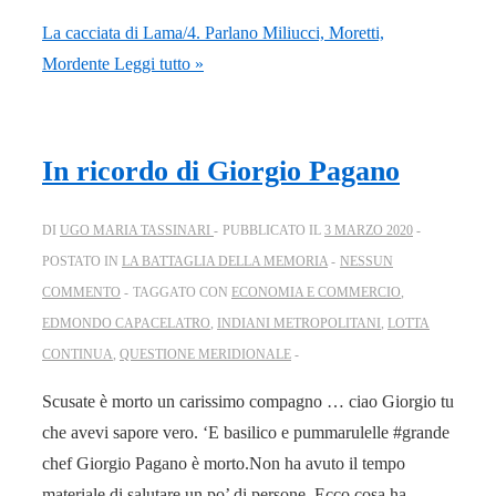
La cacciata di Lama/4. Parlano Miliucci, Moretti,
Mordente
Leggi tutto »
In ricordo di Giorgio Pagano
DI
UGO MARIA TASSINARI
PUBBLICATO IL
3 MARZO 2020
POSTATO IN
LA BATTAGLIA DELLA MEMORIA
NESSUN
COMMENTO
TAGGATO CON
ECONOMIA E COMMERCIO
,
EDMONDO CAPACELATRO
,
INDIANI METROPOLITANI
,
LOTTA
CONTINUA
,
QUESTIONE MERIDIONALE
Scusate è morto un carissimo compagno … ciao Giorgio tu
che avevi sapore vero. ‘E basilico e pummarulelle #grande
chef Giorgio Pagano è morto.Non ha avuto il tempo
materiale di salutare un po’ di persone. Ecco cosa ha