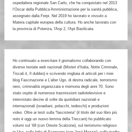
ospedaliera regionale San Carlo, che ha conquistato nel 2013
l’Oscar della Pubblica Amministrazione per la sanità pubblica,
assegnato dalla Ferpi. Nel 2019 ho lavorato e vissuto a
Matera capitale europea della cultura. Ho anche lavorato con
la provincia di Potenza, l'Asp 2, l'Apt Basilicata.
Ho continuato a esercitare il giornalismo collaborando con
diverse testate web nazionali (Misteri d’Italia, Notte Criminale,
Tiscali.it, Il dubbio) e scrivendo migliaia di articoli per i miei
blog Fascinazione e L’alter Ugo, di destra radicale, terrorismo
nero, criminalità organizzata e memoria degli anni 70. Sono
stato ospite di numerose trasmissioni radiotelevisive e
intervistato decine di volte da quotidiani nazionali e
internazionali (israeliani, polacchi, tedeschi) e produzioni
video. Oltre ai testi sulla “fascisteria” (il titolo del suo libro più
noto è oggi un nuovo lemma della Treccani) ho pubblicato
volumi sul ‘68 (con Oreste Scalzone), sul terrorismo religioso
in Usa, sulla lotta di Scanzano (con José Mazzei), sulle rivolte