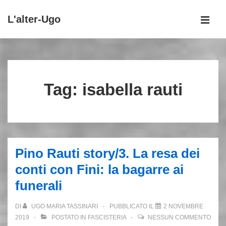
↓
L'alter-Ugo
Vai
MEN
al
Menu
contenuto
principale
principale
Tag:
isabella rauti
Pino Rauti story/3. La resa dei
conti con Fini: la bagarre ai
funerali
DI
UGO MARIA TASSINARI
PUBBLICATO IL
2 NOVEMBRE
2019
POSTATO IN
FASCISTERIA
NESSUN COMMENTO