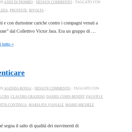
IN
ANNI DI PIOMBO
NESSUN COMMENTO
TAGGATO CON
LIZIA
,
PROTESTE
,
RIVOLTA
rati e con durissime cariche contro i compagni venuti a
rate” dal Collettivo Victor Jara. Era un gruppo di …
 tutto »
enticare
IN
AGENDA ROSSA
NESSUN COMMENTO
TAGGATO CON
LCINI
,
CLAUDIO GRAZIOSI
,
DANIEL COHN BENDIT
,
FAUSTO E
OTTA CONTINUA
,
MARIA PIA VIANALE
,
MARIO MICHELE
 segna il salto di qualità dei movimenti di