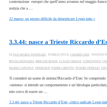
contestazione europei che quell’anno avranno nel maggio francese
notizia che a …
22 marzo: un giorno difficile da dimenticare
Leggi tutto »
3.3.44: nasce a Trieste Riccardo d’Es
DI
UGO MARIA TASSINARI
PUBBLICATO IL
3 MARZO 2026
POSTATO 
RIVOLUZIONARIA
,
BRIGATE ROSSE
,
CLASSE OERAIA
,
COMONTISTI
,
CO
MARIO CAPANNA
,
OPERAISTI
,
PADRE GIROTTO
,
POTERE OPERAIO
,
SIT
Ti consideri un uomo di sinistra?Riccardo d’Este: Se comprendo 
«sinistra» si intende un comportamento e un’ideologia particolari
mio cerco di essere un …
3.3.44: nasce a Trieste Riccardo d’Este, critico radicale
Leggi tut