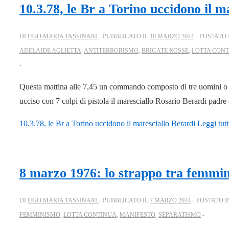
10.3.78, le Br a Torino uccidono il m
DI
UGO MARIA TASSINARI
PUBBLICATO IL
10 MARZO 2024
POSTATO 
ADELAIDE AGLIETTA
,
ANTITERRORISMO
,
BRIGATE ROSSE
,
LOTTA CON
Questa mattina alle 7,45 un commando composto di tre uomini o d
ucciso con 7 colpi di pistola il maresciallo Rosario Berardi padre 
10.3.78, le Br a Torino uccidono il maresciallo Berardi
Leggi tutt
8 marzo 1976: lo strappo tra femmin
DI
UGO MARIA TASSINARI
PUBBLICATO IL
7 MARZO 2024
POSTATO I
FEMMINISMO
,
LOTTA CONTINUA
,
MANIFESTO
,
SEPARATISMO