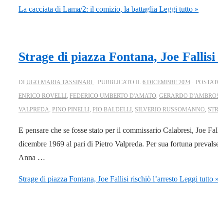
La cacciata di Lama/2: il comizio, la battaglia
Leggi tutto »
Strage di piazza Fontana, Joe Fallisi 
DI
UGO MARIA TASSINARI
PUBBLICATO IL
6 DICEMBRE 2024
POSTAT
ENRICO ROVELLI
,
FEDERICO UMBERTO D'AMATO
,
GERARDO D'AMBRO
VALPREDA
,
PINO PINELLI
,
PIO BALDELLI
,
SILVERIO RUSSOMANNO
,
STR
E pensare che se fosse stato per il commissario Calabresi, Joe Fal
dicembre 1969 al pari di Pietro Valpreda. Per sua fortuna prevalse 
Anna …
Strage di piazza Fontana, Joe Fallisi rischiò l’arresto
Leggi tutto 