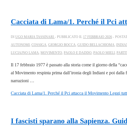
Cacciata di Lama/1. Perché il Pci a
DI
UGO MARIA TASSINARI
PUBBLICATO IL
17 FEBBRAIO 2026
POSTA
AUTONOMI
,
COSSIGA
,
GIORGIO BOCCA
,
GUIDO BELLACHIOMA
,
INDIA
LUCIAJNO LAMA
,
MOVIMENTO
,
PAOLO E DADDO
,
PAOLO MIELI
,
PARTI
Il 17 febbraio 1977 è passato alla storia come il giorno della “ca
al Movimento respinta prima dall’ironia degli Indiani e poi dalla
narrazioni …
Cacciata di Lama/1. Perché il Pci attacca il Movimento
Leggi tut
I fascisti sparano alla Sapienza. Gu