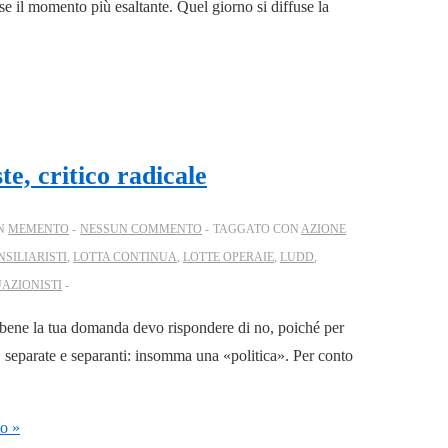
 il momento più esaltante. Quel giorno si diffuse la
te, critico radicale
IN
MEMENTO
NESSUN COMMENTO
TAGGATO CON
AZIONE
NSILIARISTI
,
LOTTA CONTINUA
,
LOTTE OPERAIE
,
LUDD
,
UAZIONISTI
bene la tua domanda devo rispondere di no, poiché per
, separate e separanti: insomma una «politica». Per conto
to »