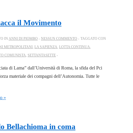
ttacca il Movimento
TO IN
ANNI DI PIOMBO
NESSUN COMMENTO
TAGGATO CON
NI METROPOLITANI
,
LA SAPIENZA
,
LOTTA CONTINUA
,
TO COMUNISTA
,
SETTANTASETTE
cciata di Lama” dall’Università di Roma, la sfida del Pci
 forza materiale dei compagni dell’Autonomia. Tutte le
to »
ido Bellachioma in coma