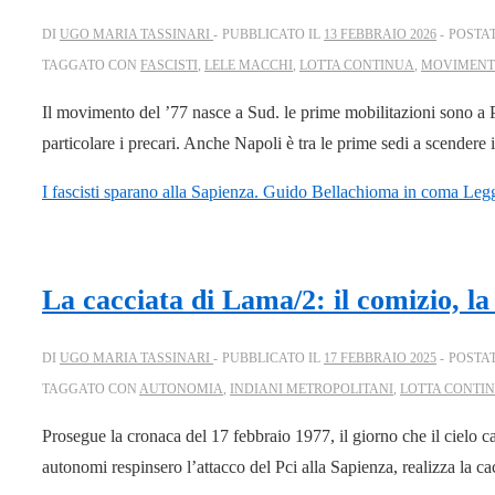
DI
UGO MARIA TASSINARI
PUBBLICATO IL
13 FEBBRAIO 2026
POSTA
TAGGATO CON
FASCISTI
,
LELE MACCHI
,
LOTTA CONTINUA
,
MOVIMEN
Il movimento del ’77 nasce a Sud. le prime mobilitazioni sono a P
particolare i precari. Anche Napoli è tra le prime sedi a scendere
I fascisti sparano alla Sapienza. Guido Bellachioma in coma
Leggi
La cacciata di Lama/2: il comizio, la
DI
UGO MARIA TASSINARI
PUBBLICATO IL
17 FEBBRAIO 2025
POSTA
TAGGATO CON
AUTONOMIA
,
INDIANI METROPOLITANI
,
LOTTA CONTI
Prosegue la cronaca del 17 febbraio 1977, il giorno che il cielo ca
autonomi respinsero l’attacco del Pci alla Sapienza, realizza la 