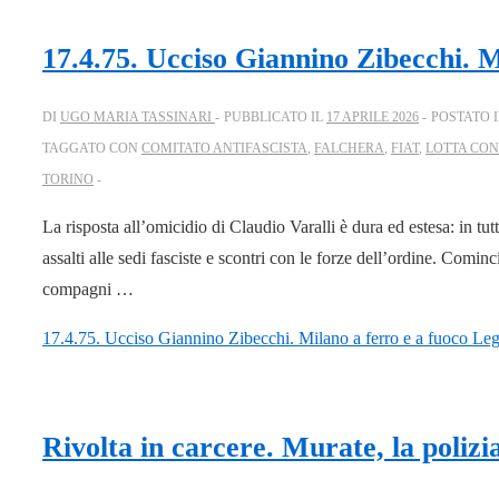
17.4.75. Ucciso Giannino Zibecchi. M
DI
UGO MARIA TASSINARI
PUBBLICATO IL
17 APRILE 2026
POSTATO 
TAGGATO CON
COMITATO ANTIFASCISTA
,
FALCHERA
,
FIAT
,
LOTTA CO
TORINO
La risposta all’omicidio di Claudio Varalli è dura ed estesa: in tut
assalti alle sedi fasciste e scontri con le forze dell’ordine. Comi
compagni …
17.4.75. Ucciso Giannino Zibecchi. Milano a ferro e a fuoco
Legg
Rivolta in carcere. Murate, la polizia