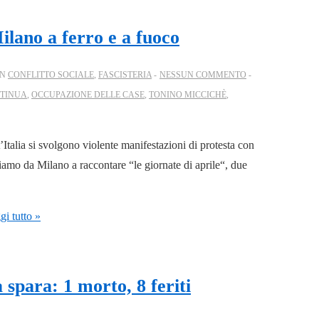
ilano a ferro e a fuoco
IN
CONFLITTO SOCIALE
,
FASCISTERIA
NESSUN COMMENTO
NTINUA
,
OCCUPAZIONE DELLE CASE
,
TONINO MICCICHÈ
,
t’Italia si svolgono violente manifestazioni di protesta con
nciamo da Milano a raccontare “le giornate di aprile“, due
i tutto »
 spara: 1 morto, 8 feriti