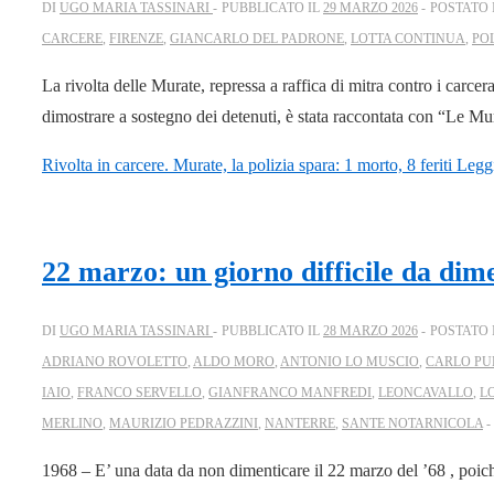
DI
UGO MARIA TASSINARI
PUBBLICATO IL
29 MARZO 2026
POSTATO 
CARCERE
,
FIRENZE
,
GIANCARLO DEL PADRONE
,
LOTTA CONTINUA
,
PO
La rivolta delle Murate, repressa a raffica di mitra contro i carce
dimostrare a sostegno dei detenuti, è stata raccontata con “Le Mu
Rivolta in carcere. Murate, la polizia spara: 1 morto, 8 feriti
Leggi
22 marzo: un giorno difficile da dim
DI
UGO MARIA TASSINARI
PUBBLICATO IL
28 MARZO 2026
POSTATO 
ADRIANO ROVOLETTO
,
ALDO MORO
,
ANTONIO LO MUSCIO
,
CARLO PU
IAIO
,
FRANCO SERVELLO
,
GIANFRANCO MANFREDI
,
LEONCAVALLO
,
L
MERLINO
,
MAURIZIO PEDRAZZINI
,
NANTERRE
,
SANTE NOTARNICOLA
1968 – E’ una data da non dimenticare il 22 marzo del ’68 , poiché