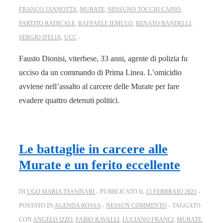
FRANCO JANNOTTA
,
MURATE
,
NESSUNO TOCCHI CAINO
,
PARTITO RADICALE
,
RAFFAELE IEMULO
,
RENATO BANDELLI
,
SERGIO D'ELIA
,
UCC
Fausto Dionisi, viterbese, 33 anni, agente di polizia fu
ucciso da un commando di Prima Linea. L’omicidio
avviene nell’assalto al carcere delle Murate per fare
evadere quattro detenuti politici.
Le battaglie in carcere alle
Murate e un ferito eccellente
DI
UGO MARIA TASSINARI
PUBBLICATO IL
15 FEBBRAIO 2021
POSTATO IN
AGENDA ROSSA
NESSUN COMMENTO
TAGGATO
CON
ANGELO IZZO
,
FABIO RAVALLI
,
LUCIANO FRANCI
,
MURATE
,