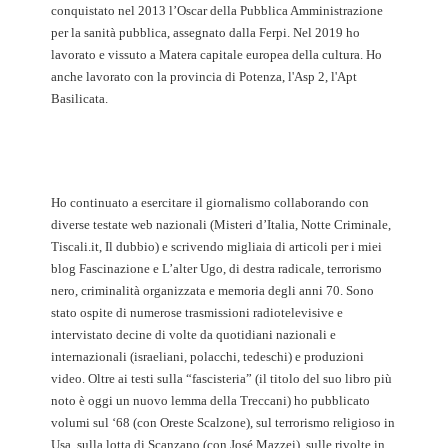
conquistato nel 2013 l’Oscar della Pubblica Amministrazione
per la sanità pubblica, assegnato dalla Ferpi. Nel 2019 ho
lavorato e vissuto a Matera capitale europea della cultura. Ho
anche lavorato con la provincia di Potenza, l'Asp 2, l'Apt
Basilicata.
Ho continuato a esercitare il giornalismo collaborando con
diverse testate web nazionali (Misteri d’Italia, Notte Criminale,
Tiscali.it, Il dubbio) e scrivendo migliaia di articoli per i miei
blog Fascinazione e L’alter Ugo, di destra radicale, terrorismo
nero, criminalità organizzata e memoria degli anni 70. Sono
stato ospite di numerose trasmissioni radiotelevisive e
intervistato decine di volte da quotidiani nazionali e
internazionali (israeliani, polacchi, tedeschi) e produzioni
video. Oltre ai testi sulla “fascisteria” (il titolo del suo libro più
noto è oggi un nuovo lemma della Treccani) ho pubblicato
volumi sul ‘68 (con Oreste Scalzone), sul terrorismo religioso in
Usa, sulla lotta di Scanzano (con José Mazzei), sulle rivolte in