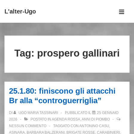
↓
L'alter-Ugo
Vai
MEN
al
Menu
contenuto
principale
principale
Tag:
prospero gallinari
25.1.80: finiscono gli attacchi
Br alla “controguerriglia”
DI
UGO MARIA TASSINARI
PUBBLICATO IL
25 GENNAIO
2026
POSTATO IN
AGENDA ROSSA
,
ANNI DI PIOMBO
NESSUN COMMENTO
TAGGATO CON
ANTONINO CASU
,
ASINARA
,
BARBARA BALZERANI
,
BRIGATE ROSSE
,
CARABINIERI
,