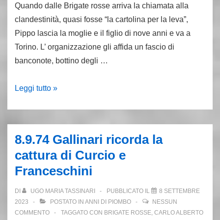
Quando dalle Brigate rosse arriva la chiamata alla
clandestinità, quasi fosse “la cartolina per la leva”,
Pippo lascia la moglie e il figlio di nove anni e va a
Torino. L’ organizzazione gli affida un fascio di
banconote, bottino degli …
Compie
Leggi tutto »
80
anni
Tonino
8.9.74 Gallinari ricorda la
Paroli,
cattura di Curcio e
un
Franceschini
operaio
brigatista
DI
UGO MARIA TASSINARI
PUBBLICATO IL
8 SETTEMBRE
2023
POSTATO IN
ANNI DI PIOMBO
NESSUN
COMMENTO
TAGGATO CON
BRIGATE ROSSE
,
CARLO ALBERTO