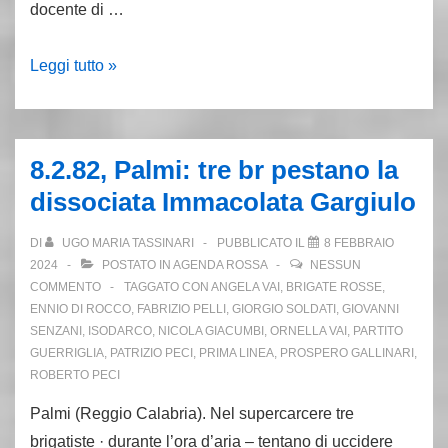
docente di …
Vittorio
Leggi tutto »
Bachelet
ovvero
quando
8.2.82, Palmi: tre br pestano la
un
dissociata Immacolata Gargiulo
delitto
ti
DI
UGO MARIA TASSINARI
PUBBLICATO IL
8 FEBBRAIO
cambia
2024
POSTATO IN
AGENDA ROSSA
NESSUN
la
COMMENTO
TAGGATO CON
ANGELA VAI
,
BRIGATE ROSSE
,
ENNIO DI ROCCO
,
FABRIZIO PELLI
,
GIORGIO SOLDATI
,
GIOVANNI
vita
SENZANI
,
ISODARCO
,
NICOLA GIACUMBI
,
ORNELLA VAI
,
PARTITO
GUERRIGLIA
,
PATRIZIO PECI
,
PRIMA LINEA
,
PROSPERO GALLINARI
,
ROBERTO PECI
Palmi (Reggio Calabria). Nel supercarcere tre
brigatiste · durante l’ora d’aria – tentano di uccidere