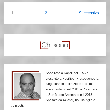
16
marzo,
Paginazione
1
2
Successivo
da
degli
via
articoli
Fani
a
via
Montalcini
Sono nato a Napoli nel 1956 e
cresciuto a Posillipo. Proseguendo la
lunga marcia in direzione sud, mi
sono trasferito nel 2013 a Potenza e
a San Marco Argentano nel 2018.
Sposato da 44 anni, ho una figlia e
tre nipoti.