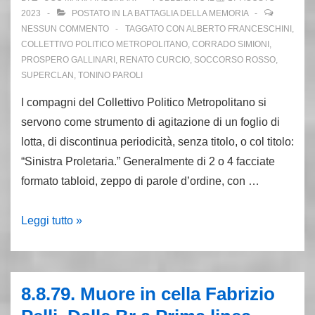
Franceschini
2023
POSTATO IN
LA BATTAGLIA DELLA MEMORIA
NESSUN COMMENTO
TAGGATO CON
ALBERTO FRANCESCHINI
,
COLLETTIVO POLITICO METROPOLITANO
,
CORRADO SIMIONI
,
PROSPERO GALLINARI
,
RENATO CURCIO
,
SOCCORSO ROSSO
,
SUPERCLAN
,
TONINO PAROLI
I compagni del Collettivo Politico Metropolitano si
servono come strumento di agitazione di un foglio di
lotta, di discontinua periodicità, senza titolo, o col titolo:
“Sinistra Proletaria.” Generalmente di 2 o 4 facciate
formato tabloid, zeppo di parole d’ordine, con …
I
Leggi tutto »
primi
passi
delle
8.8.79. Muore in cella Fabrizio
Brigate