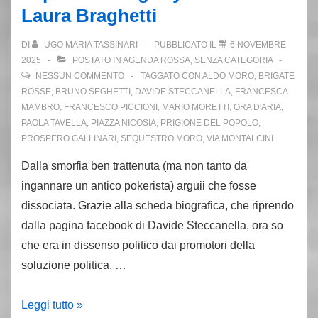
Laura Braghetti
alla
“controguerriglia”
DI
UGO MARIA TASSINARI
PUBBLICATO IL
6 NOVEMBRE
2025
POSTATO IN
AGENDA ROSSA
,
SENZA CATEGORIA
NESSUN COMMENTO
TAGGATO CON
ALDO MORO
,
BRIGATE
ROSSE
,
BRUNO SEGHETTI
,
DAVIDE STECCANELLA
,
FRANCESCA
MAMBRO
,
FRANCESCO PICCIONI
,
MARIO MORETTI
,
ORA D'ARIA
,
PAOLA TAVELLA
,
PIAZZA NICOSIA
,
PRIGIONE DEL POPOLO
,
PROSPERO GALLINARI
,
SEQUESTRO MORO
,
VIA MONTALCINI
Dalla smorfia ben trattenuta (ma non tanto da
ingannare un antico pokerista) arguii che fosse
dissociata. Grazie alla scheda biografica, che riprendo
dalla pagina facebook di Davide Steccanella, ora so
che era in dissenso politico dai promotori della
soluzione politica. …
In
Leggi tutto »