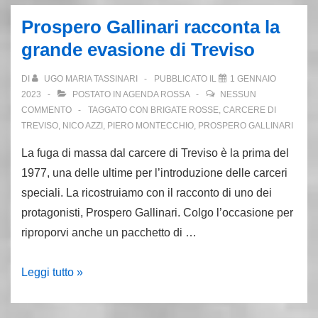
cella
Prospero Gallinari racconta la
Fabrizio
grande evasione di Treviso
Pelli.
Dalle
DI
UGO MARIA TASSINARI
PUBBLICATO IL
1 GENNAIO
Br
2023
POSTATO IN
AGENDA ROSSA
NESSUN
a
COMMENTO
TAGGATO CON
BRIGATE ROSSE
,
CARCERE DI
TREVISO
,
NICO AZZI
,
PIERO MONTECCHIO
,
PROSPERO GALLINARI
Prima
linea
La fuga di massa dal carcere di Treviso è la prima del
1977, una delle ultime per l’introduzione delle carceri
speciali. La ricostruiamo con il racconto di uno dei
protagonisti, Prospero Gallinari. Colgo l’occasione per
riproporvi anche un pacchetto di …
Prospero
Leggi tutto »
Gallinari
racconta