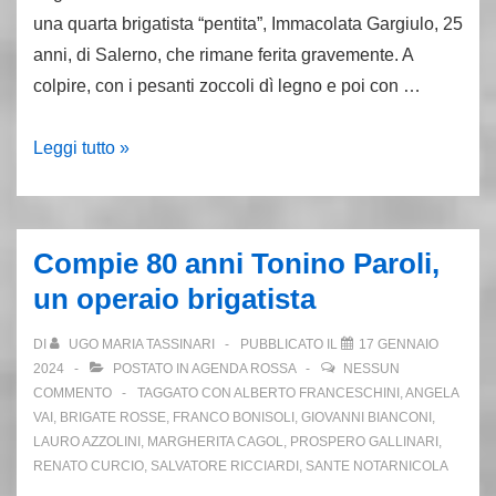
una quarta brigatista “pentita”, Immacolata Gargiulo, 25
anni, di Salerno, che rimane ferita gravemente. A
colpire, con i pesanti zoccoli dì legno e poi con …
8.2.82,
Leggi tutto »
Palmi:
tre
br
Compie 80 anni Tonino Paroli,
pestano
un operaio brigatista
la
dissociata
DI
UGO MARIA TASSINARI
PUBBLICATO IL
17 GENNAIO
Immacolata
2024
POSTATO IN
AGENDA ROSSA
NESSUN
Gargiulo
COMMENTO
TAGGATO CON
ALBERTO FRANCESCHINI
,
ANGELA
VAI
,
BRIGATE ROSSE
,
FRANCO BONISOLI
,
GIOVANNI BIANCONI
,
LAURO AZZOLINI
,
MARGHERITA CAGOL
,
PROSPERO GALLINARI
,
RENATO CURCIO
,
SALVATORE RICCIARDI
,
SANTE NOTARNICOLA