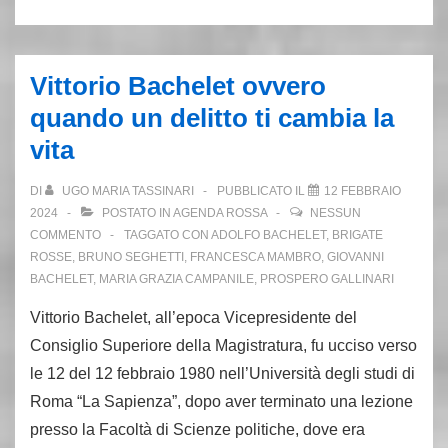
proud
and
glory
Vittorio Bachelet ovvero
di
quando un delitto ti cambia la
Anna
vita
Laura
Braghetti
DI
UGO MARIA TASSINARI
PUBBLICATO IL
12 FEBBRAIO
2024
POSTATO IN
AGENDA ROSSA
NESSUN
COMMENTO
TAGGATO CON
ADOLFO BACHELET
,
BRIGATE
ROSSE
,
BRUNO SEGHETTI
,
FRANCESCA MAMBRO
,
GIOVANNI
BACHELET
,
MARIA GRAZIA CAMPANILE
,
PROSPERO GALLINARI
Vittorio Bachelet, all’epoca Vicepresidente del
Consiglio Superiore della Magistratura, fu ucciso verso
le 12 del 12 febbraio 1980 nell’Università degli studi di
Roma “La Sapienza”, dopo aver terminato una lezione
presso la Facoltà di Scienze politiche, dove era