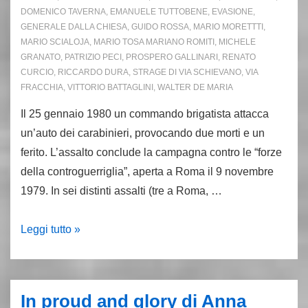
DOMENICO TAVERNA
,
EMANUELE TUTTOBENE
,
EVASIONE
,
GENERALE DALLA CHIESA
,
GUIDO ROSSA
,
MARIO MORETTTI
,
MARIO SCIALOJA
,
MARIO TOSA MARIANO ROMITI
,
MICHELE
GRANATO
,
PATRIZIO PECI
,
PROSPERO GALLINARI
,
RENATO
CURCIO
,
RICCARDO DURA
,
STRAGE DI VIA SCHIEVANO
,
VIA
FRACCHIA
,
VITTORIO BATTAGLINI
,
WALTER DE MARIA
Il 25 gennaio 1980 un commando brigatista attacca
un’auto dei carabinieri, provocando due morti e un
ferito. L’assalto conclude la campagna contro le “forze
della controguerriglia”, aperta a Roma il 9 novembre
1979. In sei distinti assalti (tre a Roma, …
25.1.80:
Leggi tutto »
finiscono
gli
attacchi
In proud and glory di Anna
Br