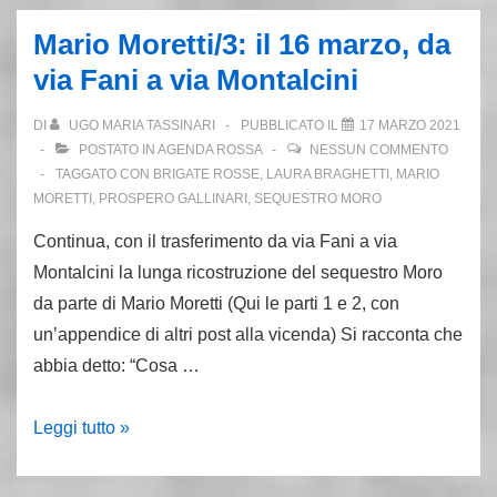
la
Mario Moretti/3: il 16 marzo, da
grande
via Fani a via Montalcini
evasione
di
DI
UGO MARIA TASSINARI
PUBBLICATO IL
17 MARZO 2021
Treviso
POSTATO IN
AGENDA ROSSA
NESSUN COMMENTO
TAGGATO CON
BRIGATE ROSSE
,
LAURA BRAGHETTI
,
MARIO
MORETTI
,
PROSPERO GALLINARI
,
SEQUESTRO MORO
Continua, con il trasferimento da via Fani a via
Montalcini la lunga ricostruzione del sequestro Moro
da parte di Mario Moretti (Qui le parti 1 e 2, con
un’appendice di altri post alla vicenda) Si racconta che
abbia detto: “Cosa …
Mario
Leggi tutto »
Moretti/3:
il