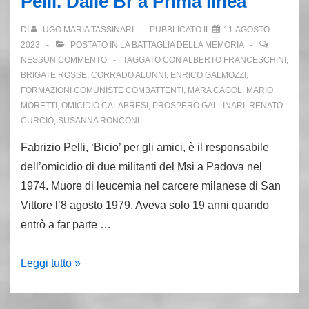
Pelli. Dalle Br a Prima linea
Rosse
sui
DI
UGO MARIA TASSINARI
PUBBLICATO IL
11 AGOSTO
monti
2023
POSTATO IN
LA BATTAGLIA DELLA MEMORIA
di
NESSUN COMMENTO
TAGGATO CON
ALBERTO FRANCESCHINI
,
BRIGATE ROSSE
,
CORRADO ALUNNI
,
ENRICO GALMOZZI
,
Reggio
FORMAZIONI COMUNISTE COMBATTENTI
,
MARA CAGOL
,
MARIO
Emilia
MORETTI
,
OMICIDIO CALABRESI
,
PROSPERO GALLINARI
,
RENATO
CURCIO
,
SUSANNA RONCONI
Fabrizio Pelli, ‘Bicio’ per gli amici, è il responsabile
dell’omicidio di due militanti del Msi a Padova nel
1974. Muore di leucemia nel carcere milanese di San
Vittore l’8 agosto 1979. Aveva solo 19 anni quando
entrò a far parte …
8.8.79.
Leggi tutto »
Muore
in