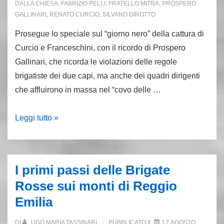
DALLA CHIESA
,
FABRIZIO PELLI
,
FRATELLO MITRA
,
PROSPERO
GALLINARI
,
RENATO CURCIO
,
SILVANO GIROTTO
Prosegue lo speciale sul “giorno nero” della cattura di
Curcio e Franceschini, con il ricordo di Prospero
Gallinari, che ricorda le violazioni delle regole
brigatiste dei due capi, ma anche dei quadri dirigenti
che affluirono in massa nel “covo delle …
8.9.74
Leggi tutto »
Gallinari
ricorda
la
I primi passi delle Brigate
cattura
Rosse sui monti di Reggio
di
Emilia
Curcio
e
DI
UGO MARIA TASSINARI
PUBBLICATO IL
17 AGOSTO