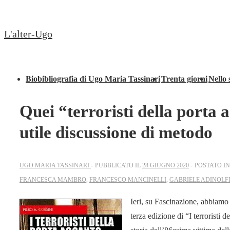
↓
Secondary
Vai
Navigation
L'alter-Ugo
al
contenuto
principale
Menu
Biobibliografia di Ugo Maria Tassinari
Trenta giorni
Nello 
principale
Quei “terroristi della porta
utile discussione di metodo
UGO MARIA TASSINARI
PUBBLICATO IL
28 GIUGNO 2020
POSTATO I
FRANCESCA MAMBRO
,
FRANCESCO MANCINELLI
,
GABRIELE ADINOLF
Ieri, su Fascinazione, abbiamo
terza edizione di “I terroristi 