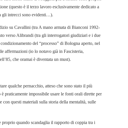
zione (questo è il terzo lavoro esclusivamente dedicato a
ma gli intrecci sono evidenti…).
udizio su Cavallini (tra A mano armata di Bianconi 1992-
verso Alibrandi (tra gli interrogatori giudiziari e i due
il condizionamento del “processo” di Bologna aperto, nel
e affermazioni (io lo notavo già in Fascisteria,
ell’85, che oramai è diventata un must).
are qualche pernacchio, atteso che sono stato il più
è praticamente impossibile usare le fonti orali dirette per
e con questi materiali sulla storia della mentalità, sulle
 proprio quando scandaglia il rapporto di coppia tra i