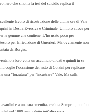
ro nero che smonta la tesi del suicidio replica il
ccellente lavoro di ricostruzione delle ultime ore di Vale
prini in Destra Eversiva e Criminale. Un libro atroce per
per le gemme che contiene. L’ho usato poco per
rò tesoro per la riedizione di Guerrieri. Ma ovviamente non
ontata da Borges.
ventano a loro volta un accumulo di dati e quindi in se
anti coglie l’occasione del testo di Corsini per replicare
me una “forzatura” per “incastrare” Vale. Ma sulla
Ciavardini e a una sua smentita, credo a Semprini, non ho
orsini nel 1995 aveva detto tutt’altra cosa.