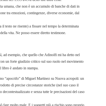
ia umana, che non è un accumulo di banche di dati in
zione tra emozioni, contingenze, diverse economie, dal
il testo ne risente) a fissare nel tempo la determinata
ella vita. Ne posso essere diretto testimone.
o sì, ad esempio, che quello che Adinolfi mi ha detto nel
on un forte giudizio critico sul suo ruolo nel movimento
l libro è andato in stampa.
eno “apocrifo” di Miguel Martinez su Nuova acropoli: un
rodotto di precise circostanze storiche (nel suo caso il
uso decontestualizzato e senza tutte le precisazioni del caso
ò fare molto male. E i soggetti più a rischio sono proprio