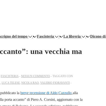
scrigno del tempo
Fascisteria
La libreria
Dicono di
 accanto”: una vecchia ma
N
FASCISTERIA
NESSUN COMMENTO
TAGGATO CON
I
,
LUCA TELESE
,
NICOLA RAO
,
VALERIO FIORAVANTI
 pubblicato la
breve recensione di Aldo Cazzullo
alla
della porta accanto” di Piero A. Corsini, aggiornato con la