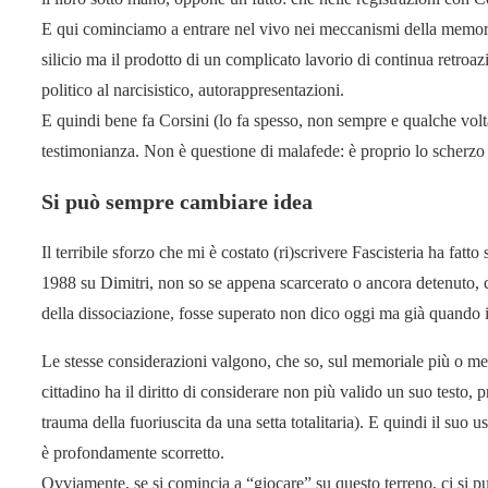
E qui cominciamo a entrare nel vivo nei meccanismi della memor
silicio ma il prodotto di un complicato lavorio di continua retroa
politico al narcisistico, autorappresentazioni.
E quindi bene fa Corsini (lo fa spesso, non sempre e qualche volta 
testimonianza. Non è questione di malafede: è proprio lo scherzo d
Si può sempre cambiare idea
Il terribile sforzo che mi è costato (ri)scrivere Fascisteria ha fatt
1988 su Dimitri, non so se appena scarcerato o ancora detenuto, c
della dissociazione, fosse superato non dico oggi ma già quando i
Le stesse considerazioni valgono, che so, sul memoriale più o m
cittadino ha il diritto di considerare non più valido un suo testo, p
trauma della fuoriuscita da una setta totalitaria). E quindi il suo 
è profondamente scorretto.
Ovviamente, se si comincia a “giocare” su questo terreno, ci si pu