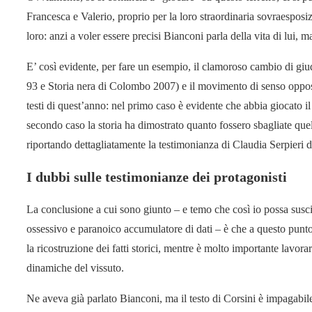
Francesca e Valerio, proprio per la loro straordinaria sovraesposi
loro: anzi a voler essere precisi Bianconi parla della vita di lui, 
E’ così evidente, per fare un esempio, il clamoroso cambio di gi
93 e Storia nera di Colombo 2007) e il movimento di senso opposto 
testi di quest’anno: nel primo caso è evidente che abbia giocato 
secondo caso la storia ha dimostrato quanto fossero sbagliate quell
riportando dettagliatamente la testimonianza di Claudia Serpieri d
I dubbi sulle testimonianze dei protagonisti
La conclusione a cui sono giunto – e temo che così io possa suscit
ossessivo e paranoico accumulatore di dati – è che a questo punto 
la ricostruzione dei fatti storici, mentre è molto importante lavorar
dinamiche del vissuto.
Ne aveva già parlato Bianconi, ma il testo di Corsini è impagabile