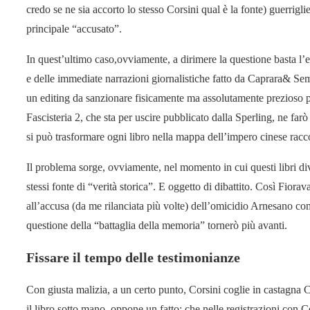
credo se ne sia accorto lo stesso Corsini qual è la fonte) guerriglie
principale “accusato”.
In quest’ultimo caso,ovviamente, a dirimere la questione basta l’e
e delle immediate narrazioni giornalistiche fatto da Caprara& Sem
un editing da sanzionare fisicamente ma assolutamente prezioso 
Fascisteria 2, che sta per uscire pubblicato dalla Sperling, ne fa
si può trasformare ogni libro nella mappa dell’impero cinese racc
Il problema sorge, ovviamente, nel momento in cui questi libri di
stessi fonte di “verità storica”. E oggetto di dibattito. Così Fiorav
all’accusa (da me rilanciata più volte) dell’omicidio Arnesano co
questione della “battaglia della memoria” tornerò più avanti.
Fissare il tempo delle testimonianze
Con giusta malizia, a un certo punto, Corsini coglie in castagna 
il libro sotto mano, oppone un fatto: che nelle registrazioni con C