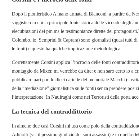
Dopo il pionieristico A mano armata di Bianconi, a partire da Neof
saggistico in cui la principale fonte storica delle vicende degli an
elecubrazioni dei pm ma le testimonianze dirette dei protagonisti.Tutt
Colombo, io, Semprini & Caprara) sono giornalisti (quasi tutti di 
le fonti) e questo ha qualche implicazione metodologica.
Correttamente Corsini applica l’incrocio delle fonti contraddittori
montaggio da Mixer, mi verrebbe da dire: e non sarò certo io a cri
pubblicare pari pari le dieci cartelle del memoriale Macchi (suscit
della “mediazione” giornalistica sulle fonti) senza prendere posizi
l’interpretazione. In Naufraghi come nei Terroristi della porta acc
La tecnica del contraddittorio
In almeno due casi Corsini mi usa come polo della contraddizione
Adinolfi (vs. il pessimo giudizio dei suoi assassini) e in quello d