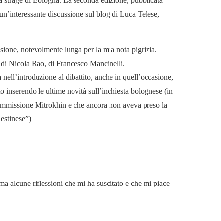
la strage di Bologna. La seconda edizione, pubblicata
un’interessante discussione sul blog di Luca Telese,
sione, notevolmente lunga per la mia nota pigrizia.
 di Nicola Rao, di Francesco Mancinelli.
nell’introduzione al dibattito, anche in quell’occasione,
to inserendo le ultime novità sull’inchiesta bolognese (in
mmissione Mitrokhin e che ancora non aveva preso la
lestinese”)
 ma alcune riflessioni che mi ha suscitato e che mi piace