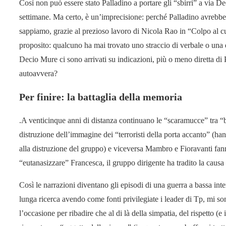
Così non può essere stato Palladino a portare gli “sbirri” a via 
settimane. Ma certo, è un’imprecisione: perché Palladino avrebbe 
sappiamo, grazie al prezioso lavoro di Nicola Rao in “Colpo al c
proposito: qualcuno ha mai trovato uno straccio di verbale o una 
Decio Mure ci sono arrivati su indicazioni, più o meno diretta di 
autoavvera?
Per finire: la battaglia della memoria
.A venticinque anni di distanza continuano le “scaramucce” tra “ba
distruzione dell’immagine dei “terroristi della porta accanto” 
alla distruzione del gruppo) e viceversa Mambro e Fioravanti fann
“eutanasizzare” Francesca, il gruppo dirigente ha tradito la causa 
Così le narrazioni diventano gli episodi di una guerra a bassa int
lunga ricerca avendo come fonti privilegiate i leader di Tp, mi 
l’occasione per ribadire che al di là della simpatia, del rispetto (