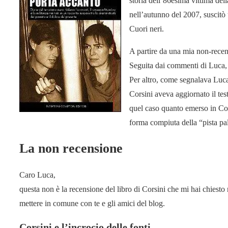
storia dell’86esima vittima del
nell’autunno del 2007, suscitò 
Cuori neri.
A partire da una mia non-recen
Seguita dai commenti di Luca,
Per altro, come segnalava Luca 
Corsini aveva aggiornato il tes
quel caso quanto emerso in Co
forma compiuta della “pista pa
La non recensione
Caro Luca,
questa non è la recensione del libro di Corsini che mi hai chiesto
mettere in comune con te e gli amici del blog.
Corsini e l’incrocio delle fonti