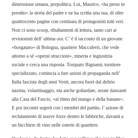
dimensione umana, prepolitica. Lui, Maurice, «ha preso in
prestito» la storia del padre e ne ha scritta una sua, di oltre
quattrocento pagine con centinaia di protagonisti tutti veri.
Non ci sono scoop, ribaltamenti di lettura, tanto cari ai
revisionisti dell’ ultima ora. C’ è il racconto di un giovane
«borgataro» di Bologna, quartiere Maccaferri, che vede
attorno a sé «operai straccioni», miseria e ingiustizia
sociale e cerca una risposta. Torquato Bignami, tornitore
specializzato, comincia a fare azioni di propaganda nell’
Italia fascista degli anni Venti, ancora fuori dal delirio
nazista, volantinaggio, ma anche goliardate, serate danzanti
alla Casa del Fascio, «al ritmo del mango e della banane».
E poi incontri segreti con i membri del partito, l’ azione di
reclutamento di nuove forze dentro le fabbriche, davanti a
un bicchiere di vino nelle osterie di quartiere.