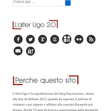
L'alter-Ugo è la superfetazione del blog Fascinazione, chiuso
alla fine di febbraio 2013, quando ha superato il milione di
visitatori e poi riaperto e affidato alla cura del discepolo più
devoto. Perché 25 anni di ricerca e osservazione sulla fascisteria