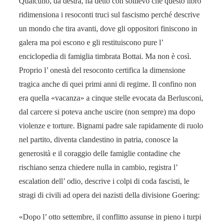
Qualcuno, da destra, ha detto con sollievo che questo libro
ridimensiona i resoconti truci sul fascismo perché descrive
un mondo che tira avanti, dove gli oppositori finiscono in
galera ma poi escono e gli restituiscono pure l’
enciclopedia di famiglia timbrata Bottai. Ma non è così.
Proprio l’ onestà del resoconto certifica la dimensione
tragica anche di quei primi anni di regime. Il confino non
era quella «vacanza» a cinque stelle evocata da Berlusconi,
dal carcere si poteva anche uscire (non sempre) ma dopo
violenze e torture. Bignami padre sale rapidamente di ruolo
nel partito, diventa clandestino in patria, conosce la
generosità e il coraggio delle famiglie contadine che
rischiano senza chiedere nulla in cambio, registra l’
escalation dell’ odio, descrive i colpi di coda fascisti, le
stragi di civili ad opera dei nazisti della divisione Goering:
«Dopo l’ otto settembre, il conflitto assunse in pieno i turpi