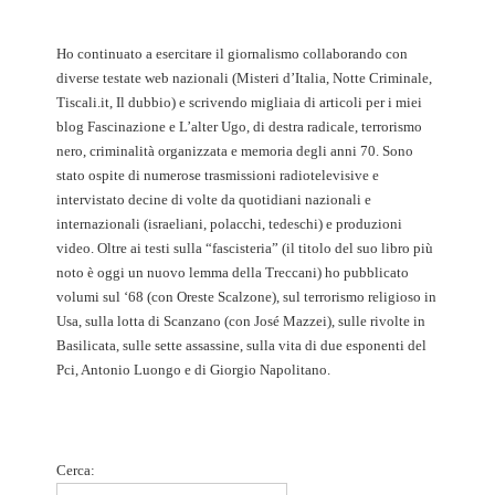
Ho continuato a esercitare il giornalismo collaborando con
diverse testate web nazionali (Misteri d’Italia, Notte Criminale,
Tiscali.it, Il dubbio) e scrivendo migliaia di articoli per i miei
blog Fascinazione e L’alter Ugo, di destra radicale, terrorismo
nero, criminalità organizzata e memoria degli anni 70. Sono
stato ospite di numerose trasmissioni radiotelevisive e
intervistato decine di volte da quotidiani nazionali e
internazionali (israeliani, polacchi, tedeschi) e produzioni
video. Oltre ai testi sulla “fascisteria” (il titolo del suo libro più
noto è oggi un nuovo lemma della Treccani) ho pubblicato
volumi sul ‘68 (con Oreste Scalzone), sul terrorismo religioso in
Usa, sulla lotta di Scanzano (con José Mazzei), sulle rivolte in
Basilicata, sulle sette assassine, sulla vita di due esponenti del
Pci, Antonio Luongo e di Giorgio Napolitano.
Cerca: