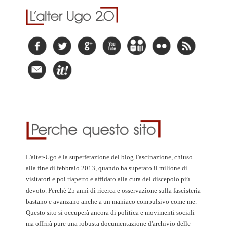
L'alter-Ugo è la superfetazione del blog Fascinazione, chiuso
alla fine di febbraio 2013, quando ha superato il milione di
visitatori e poi riaperto e affidato alla cura del discepolo più
devoto. Perché 25 anni di ricerca e osservazione sulla fascisteria
bastano e avanzano anche a un maniaco compulsivo come me.
Questo sito si occuperà ancora di politica e movimenti sociali
ma offrirà pure una robusta documentazione d'archivio delle