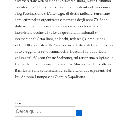
diverse testate web nazionali (Misteri d’Italia, Notte Criminale,
Tiscali.it, Il dubbio) e scrivendo migliaia di articoli per i miei
blog Fascinazione e L’alter Ugo, di destra radicale, terrorismo
nero, criminalità organizzata e memoria degli anni 70. Sono
stato ospite di numerose trasmissioni radiotelevisive e
intervistato decine di volte da quotidiani nazionali e
internazionali (israeliani, polacchi, tedeschi) e produzioni
video. Oltre ai testi sulla “fascisteria” (il titolo del suo libro più
noto è oggi un nuovo lemma della Treccani) ho pubblicato
volumi sul ‘68 (con Oreste Scalzone), sul terrorismo religioso in
Usa, sulla lotta di Scanzano (con José Mazzei), sulle rivolte in
Basilicata, sulle sette assassine, sulla vita di due esponenti del
Pci, Antonio Luongo e di Giorgio Napolitano.
Cerca: