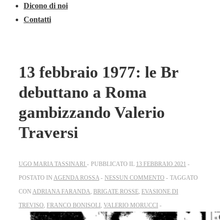
Dicono di noi
Contatti
13 febbraio 1977: le Br
debuttano a Roma
gambizzando Valerio
Traversi
UGO MARIA TASSINARI
PUBBLICATO IL
13 FEBBRAIO 2021
POSTATO IN
AGENDA ROSSA
NESSUN COMMENTO
TAGGATO
CON
ADRIANA FARANDA
,
BRIGATE ROSSE
,
EVASIONE DI
TREVISO
,
FRANCO BONISOLI
,
VALERIO MORUCCI