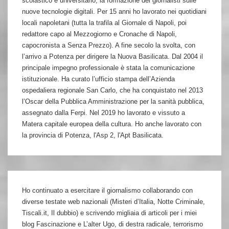
scolastico e universitario, la formazione dei giornalisti sulle
nuove tecnologie digitali. Per 15 anni ho lavorato nei quotidiani
locali napoletani (tutta la trafila al Giornale di Napoli, poi
redattore capo al Mezzogiorno e Cronache di Napoli,
capocronista a Senza Prezzo). A fine secolo la svolta, con
l’arrivo a Potenza per dirigere la Nuova Basilicata. Dal 2004 il
principale impegno professionale è stata la comunicazione
istituzionale. Ha curato l’ufficio stampa dell’Azienda
ospedaliera regionale San Carlo, che ha conquistato nel 2013
l’Oscar della Pubblica Amministrazione per la sanità pubblica,
assegnato dalla Ferpi. Nel 2019 ho lavorato e vissuto a
Matera capitale europea della cultura. Ho anche lavorato con
la provincia di Potenza, l'Asp 2, l'Apt Basilicata.
Ho continuato a esercitare il giornalismo collaborando con
diverse testate web nazionali (Misteri d’Italia, Notte Criminale,
Tiscali.it, Il dubbio) e scrivendo migliaia di articoli per i miei
blog Fascinazione e L’alter Ugo, di destra radicale, terrorismo