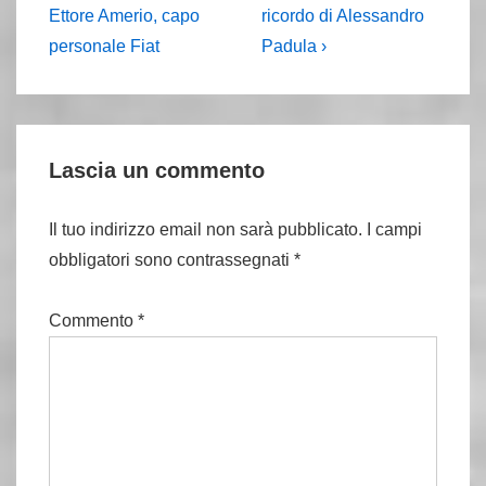
precedente
prossimo
articoli
Ettore Amerio, capo
ricordo di Alessandro
è
articolo
personale Fiat
Padula ›
è
Lascia un commento
Il tuo indirizzo email non sarà pubblicato.
I campi
obbligatori sono contrassegnati
*
Commento
*