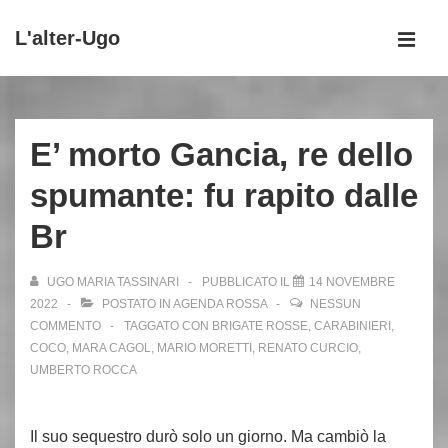
↓
L'alter-Ugo
Vai
MEN
al
Menu
contenuto
principale
principale
E’ morto Gancia, re dello
spumante: fu rapito dalle
Br
UGO MARIA TASSINARI
PUBBLICATO IL
14 NOVEMBRE
2022
POSTATO IN
AGENDA ROSSA
NESSUN
COMMENTO
TAGGATO CON
BRIGATE ROSSE
,
CARABINIERI
,
COCO
,
MARA CAGOL
,
MARIO MORETTI
,
RENATO CURCIO
,
UMBERTO ROCCA
Il suo sequestro durò solo un giorno. Ma cambiò la