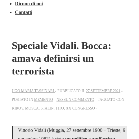
Dicono di noi
Contatti
Speciale Vidali. Bocca:
amava definirsi un
terrorista
UGO MARIA TASSINARI
PUBBLICATO IL
27 SETTEMBRE 2021
POSTATO IN
MEMENTO
NESSUN COMMENTO
TAGGATO CON
KIROV
,
MOSCA
,
STALIN
,
TITO
,
XX CONGRESSO
Vittorio Vidali (Muggia, 27 settembre 1900 – Trieste, 9
novembre 1983) è stato
un politico e antifascista