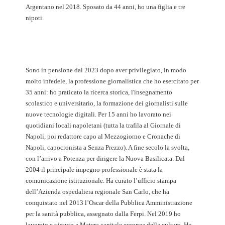
Argentano nel 2018. Sposato da 44 anni, ho una figlia e tre
nipoti.
Sono in pensione dal 2023 dopo aver privilegiato, in modo
molto infedele, la professione giornalistica che ho esercitato per
35 anni: ho praticato la ricerca storica, l'insegnamento
scolastico e universitario, la formazione dei giornalisti sulle
nuove tecnologie digitali. Per 15 anni ho lavorato nei
quotidiani locali napoletani (tutta la trafila al Giornale di
Napoli, poi redattore capo al Mezzogiorno e Cronache di
Napoli, capocronista a Senza Prezzo). A fine secolo la svolta,
con l’arrivo a Potenza per dirigere la Nuova Basilicata. Dal
2004 il principale impegno professionale è stata la
comunicazione istituzionale. Ha curato l’ufficio stampa
dell’Azienda ospedaliera regionale San Carlo, che ha
conquistato nel 2013 l’Oscar della Pubblica Amministrazione
per la sanità pubblica, assegnato dalla Ferpi. Nel 2019 ho
lavorato e vissuto a Matera capitale europea della cultura. Ho