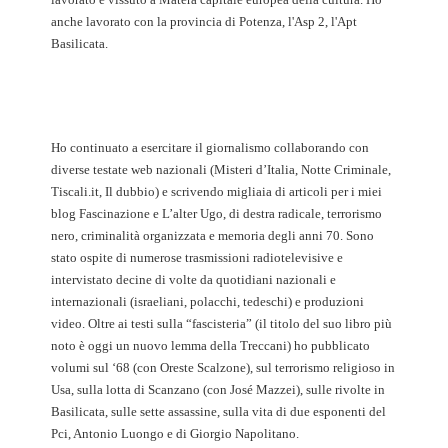
anche lavorato con la provincia di Potenza, l'Asp 2, l'Apt
Basilicata.
Ho continuato a esercitare il giornalismo collaborando con
diverse testate web nazionali (Misteri d’Italia, Notte Criminale,
Tiscali.it, Il dubbio) e scrivendo migliaia di articoli per i miei
blog Fascinazione e L’alter Ugo, di destra radicale, terrorismo
nero, criminalità organizzata e memoria degli anni 70. Sono
stato ospite di numerose trasmissioni radiotelevisive e
intervistato decine di volte da quotidiani nazionali e
internazionali (israeliani, polacchi, tedeschi) e produzioni
video. Oltre ai testi sulla “fascisteria” (il titolo del suo libro più
noto è oggi un nuovo lemma della Treccani) ho pubblicato
volumi sul ‘68 (con Oreste Scalzone), sul terrorismo religioso in
Usa, sulla lotta di Scanzano (con José Mazzei), sulle rivolte in
Basilicata, sulle sette assassine, sulla vita di due esponenti del
Pci, Antonio Luongo e di Giorgio Napolitano.