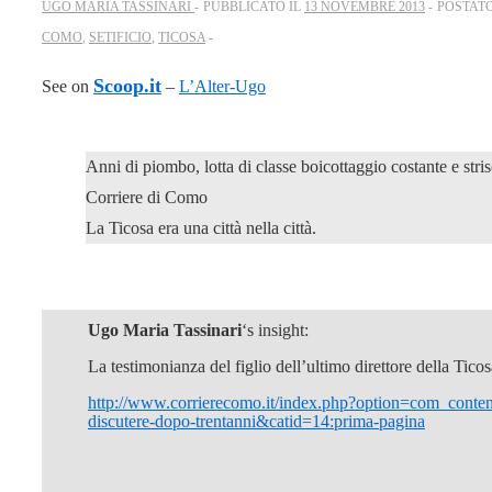
UGO MARIA TASSINARI
PUBBLICATO IL
13 NOVEMBRE 2013
POSTAT
COMO
,
SETIFICIO
,
TICOSA
Scoop.it
See on
–
L’Alter-Ugo
Anni di piombo, lotta di classe boicottaggio costante e str
Corriere di Como
La Ticosa era una città nella città.
Ugo Maria Tassinari
‘s insight:
La testimonianza del figlio dell’ultimo direttore della Tic
http://www.corrierecomo.it/index.php?option=com_content
discutere-dopo-trentanni&catid=14:prima-pagina