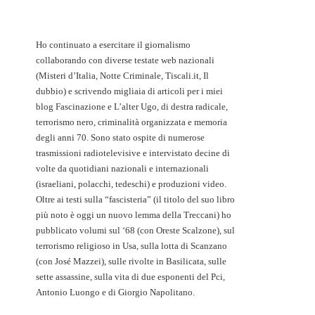
Ho continuato a esercitare il giornalismo
collaborando con diverse testate web nazionali
(Misteri d’Italia, Notte Criminale, Tiscali.it, Il
dubbio) e scrivendo migliaia di articoli per i miei
blog Fascinazione e L’alter Ugo, di destra radicale,
terrorismo nero, criminalità organizzata e memoria
degli anni 70. Sono stato ospite di numerose
trasmissioni radiotelevisive e intervistato decine di
volte da quotidiani nazionali e internazionali
(israeliani, polacchi, tedeschi) e produzioni video.
Oltre ai testi sulla “fascisteria” (il titolo del suo libro
più noto è oggi un nuovo lemma della Treccani) ho
pubblicato volumi sul ‘68 (con Oreste Scalzone), sul
terrorismo religioso in Usa, sulla lotta di Scanzano
(con José Mazzei), sulle rivolte in Basilicata, sulle
sette assassine, sulla vita di due esponenti del Pci,
Antonio Luongo e di Giorgio Napolitano.