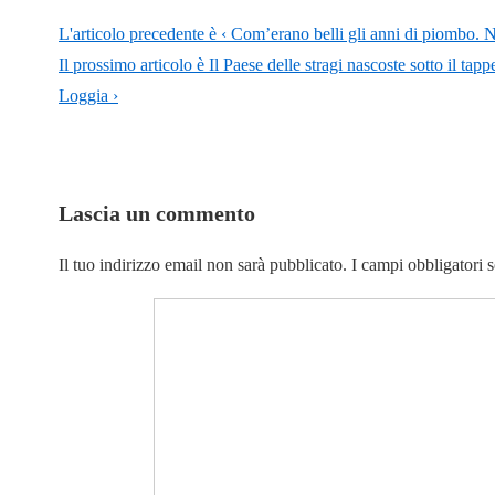
L'articolo precedente è
‹ Com’erano belli gli anni di piombo. N
Il prossimo articolo è
Il Paese delle stragi nascoste sotto il tap
Loggia ›
Lascia un commento
Il tuo indirizzo email non sarà pubblicato.
I campi obbligatori 