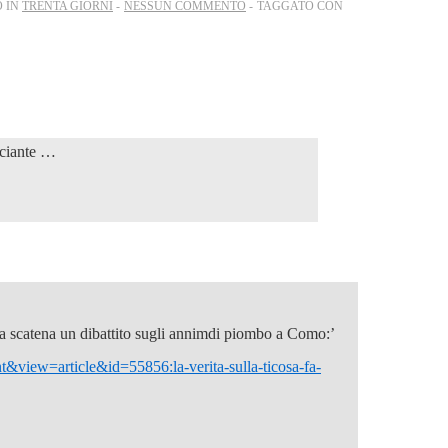
O IN
TRENTA GIORNI
NESSUN COMMENTO
TAGGATO CON
isciante …
osa scatena un dibattito sugli annimdi piombo a Como:’
&view=article&id=55856:la-verita-sulla-ticosa-fa-