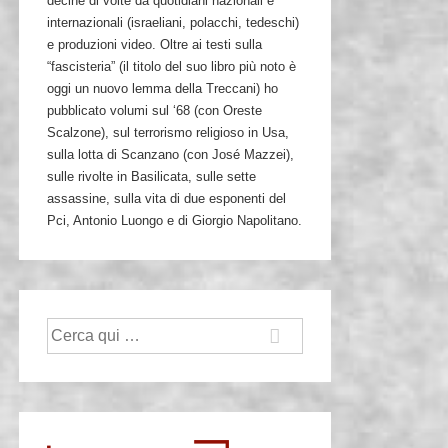
decine di volte da quotidiani nazionali e
internazionali (israeliani, polacchi, tedeschi)
e produzioni video. Oltre ai testi sulla
“fascisteria” (il titolo del suo libro più noto è
oggi un nuovo lemma della Treccani) ho
pubblicato volumi sul ‘68 (con Oreste
Scalzone), sul terrorismo religioso in Usa,
sulla lotta di Scanzano (con José Mazzei),
sulle rivolte in Basilicata, sulle sette
assassine, sulla vita di due esponenti del
Pci, Antonio Luongo e di Giorgio Napolitano.
Cerca: