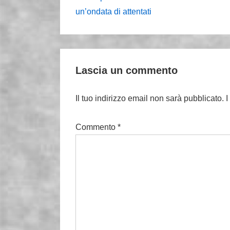
precedente
articoli
un’ondata di attentati
è
Lascia un commento
Il tuo indirizzo email non sarà pubblicato.
I
Commento
*