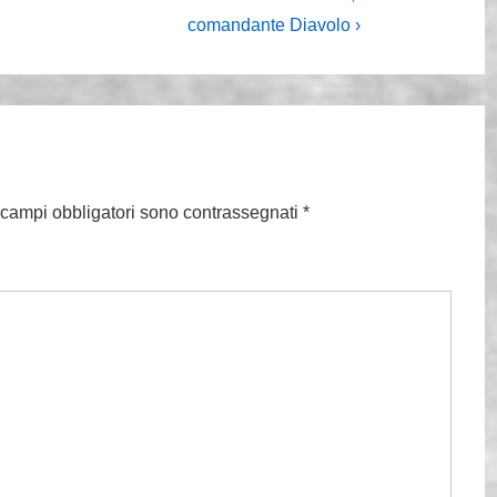
prossimo
comandante Diavolo ›
articolo
è
 campi obbligatori sono contrassegnati
*