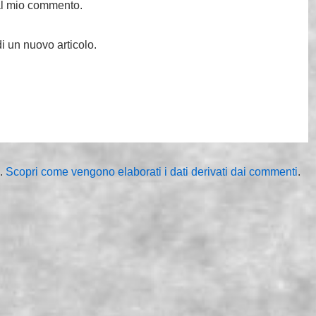
 al mio commento.
i un nuovo articolo.
m.
Scopri come vengono elaborati i dati derivati dai commenti
.