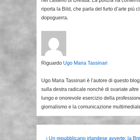
nel castello di Dresda. La polizia ha confermat
riporta la Bild, che parla del furto d’arte più 
dopoguerra.
Riguardo
Ugo Maria Tassinari
Ugo Maria Tassinari è l'autore di questo blog
sulla destra radicale nonché di svariate altre
lungo e onorevole esercizio della professione
giornalismo e la comunicazione multimedial
Navigazione
L'articolo
‹ Un repubblicano irlandese avverte: la Bre