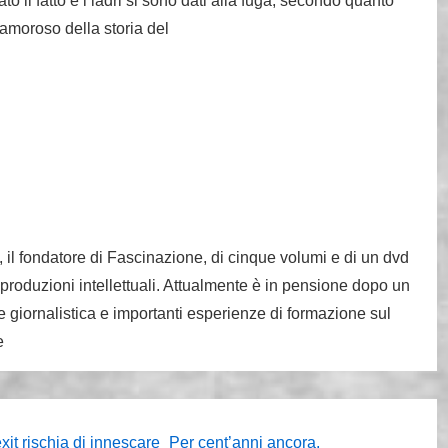
o il fatto e i ladri si sono dati alla fuga, secondo quanto
clamoroso della storia del
, il fondatore di Fascinazione, di cinque volumi e di un dvd
 produzioni intellettuali. Attualmente è in pensione dopo un
 giornalistica e importanti esperienze di formazione sul
e
Il
xit rischia di innescare
Per cent’anni ancora,