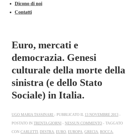
Dicono di noi
Contatti
Euro, mercati e
democrazia. Genesi
culturale della morte della
sinistra (e dello Stato
Sociale) in Italia.
UGO MARIA TASSINARI
PUBBLICATO IL
13 NOVEMBRE 2013
POSTATO IN
TRENTA GIORNI
NESSUN COMMENTO
TAGGATO
CON
CARLETTI
,
DESTRA
,
EURO
,
EUROPA
,
GRECIA
,
ROCCA
,