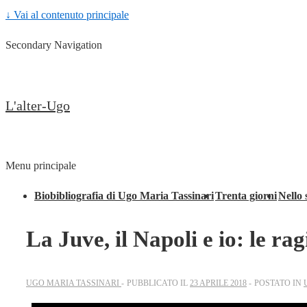
↓ Vai al contenuto principale
Secondary Navigation
L'alter-Ugo
Menu principale
Biobibliografia di Ugo Maria Tassinari
Trenta giorni
Nello 
La Juve, il Napoli e io: le ra
UGO MARIA TASSINARI
PUBBLICATO IL
23 APRILE 2018
POSTATO IN