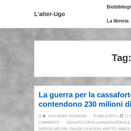
↓
Secondary
Menu
Biobibliogr
Vai
Navigation
principale
L'alter-Ugo
al
La libreria
contenuto
principale
Tag
La guerra per la cassaforte
contendono 230 milioni di 
DI
UGO MARIA TASSINARI
PUBBLICATO IL
11 
COMMENTO
TAGGATO CON
ALLEANZA NAZIONALE
GIORGIA MELONI
,
IGNAZIO LA RUSSA
,
PARTITI
,
SIMBO