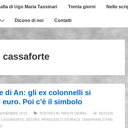
afia di Ugo Maria Tassinari
Trenta giorni
Nello scr
Dicono di noi
Contatti
:
cassaforte
 di An: gli ex colonnelli si
euro. Poi c’è il simbolo
NOVEMBRE 2013
POSTATO IN
TRENTA GIORNI
NESSUN
,
CASSAFORTE
,
DESTRA
,
FRANCESCO STORACE
,
GIANFRANCO FINI
,
LO