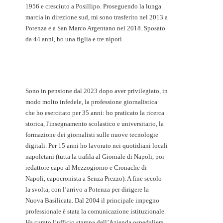
1956 e cresciuto a Posillipo. Proseguendo la lunga
marcia in direzione sud, mi sono trasferito nel 2013 a
Potenza e a San Marco Argentano nel 2018. Sposato
da 44 anni, ho una figlia e tre nipoti.
Sono in pensione dal 2023 dopo aver privilegiato, in
modo molto infedele, la professione giornalistica
che ho esercitato per 35 anni: ho praticato la ricerca
storica, l'insegnamento scolastico e universitario, la
formazione dei giornalisti sulle nuove tecnologie
digitali. Per 15 anni ho lavorato nei quotidiani locali
napoletani (tutta la trafila al Giornale di Napoli, poi
redattore capo al Mezzogiorno e Cronache di
Napoli, capocronista a Senza Prezzo). A fine secolo
la svolta, con l’arrivo a Potenza per dirigere la
Nuova Basilicata. Dal 2004 il principale impegno
professionale è stata la comunicazione istituzionale.
Ha curato l’ufficio stampa dell’Azienda ospedaliera