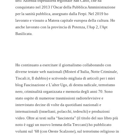
dell’Azienda ospedaliera regionale San Carlo, che ha
conquistato nel 2013 l’Oscar della Pubblica Amministrazione
per la sanità pubblica, assegnato dalla Ferpi. Nel 2019 ho
lavorato e vissuto a Matera capitale europea della cultura. Ho
anche lavorato con la provincia di Potenza, l'Asp 2, l'Apt
Basilicata.
Ho continuato a esercitare il giornalismo collaborando con
diverse testate web nazionali (Misteri d’Italia, Notte Criminale,
Tiscali.it, Il dubbio) e scrivendo migliaia di articoli per i miei
blog Fascinazione e L’alter Ugo, di destra radicale, terrorismo
nero, criminalità organizzata e memoria degli anni 70. Sono
stato ospite di numerose trasmissioni radiotelevisive e
intervistato decine di volte da quotidiani nazionali e
internazionali (israeliani, polacchi, tedeschi) e produzioni
video. Oltre ai testi sulla “fascisteria” (il titolo del suo libro più
noto è oggi un nuovo lemma della Treccani) ho pubblicato
volumi sul ‘68 (con Oreste Scalzone), sul terrorismo religioso in