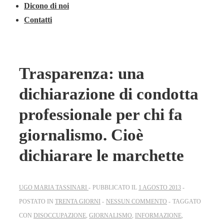
Dicono di noi
Contatti
Trasparenza: una
dichiarazione di condotta
professionale per chi fa
giornalismo. Cioè
dichiarare le marchette
UGO MARIA TASSINARI
PUBBLICATO IL
1 AGOSTO 2013
POSTATO IN
TRENTA GIORNI
NESSUN COMMENTO
TAGGATO
CON
DISOCCUPAZIONE
,
GIORNALISMO
,
INFORMAZIONE
,