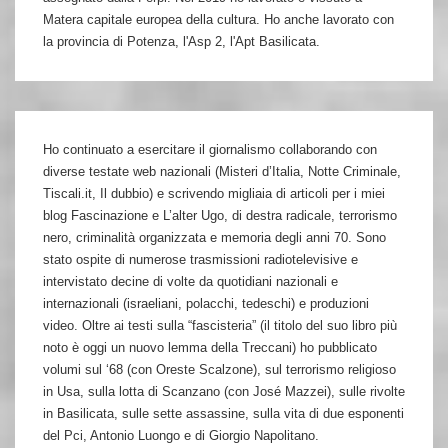
Matera capitale europea della cultura. Ho anche lavorato con
la provincia di Potenza, l'Asp 2, l'Apt Basilicata.
Ho continuato a esercitare il giornalismo collaborando con
diverse testate web nazionali (Misteri d’Italia, Notte Criminale,
Tiscali.it, Il dubbio) e scrivendo migliaia di articoli per i miei
blog Fascinazione e L’alter Ugo, di destra radicale, terrorismo
nero, criminalità organizzata e memoria degli anni 70. Sono
stato ospite di numerose trasmissioni radiotelevisive e
intervistato decine di volte da quotidiani nazionali e
internazionali (israeliani, polacchi, tedeschi) e produzioni
video. Oltre ai testi sulla “fascisteria” (il titolo del suo libro più
noto è oggi un nuovo lemma della Treccani) ho pubblicato
volumi sul ‘68 (con Oreste Scalzone), sul terrorismo religioso
in Usa, sulla lotta di Scanzano (con José Mazzei), sulle rivolte
in Basilicata, sulle sette assassine, sulla vita di due esponenti
del Pci, Antonio Luongo e di Giorgio Napolitano.