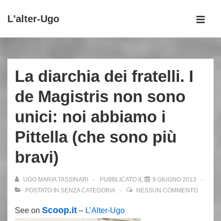
↓
L'alter-Ugo
Vai
MEN
al
Menu
contenuto
principale
principale
La diarchia dei fratelli. I
de Magistris non sono
unici: noi abbiamo i
Pittella (che sono più
bravi)
UGO MARIA TASSINARI
PUBBLICATO IL
9 GIUGNO 2013
POSTATO IN
SENZA CATEGORIA
NESSUN COMMENTO
Scoop.it
See on
–
L’Alter-Ugo