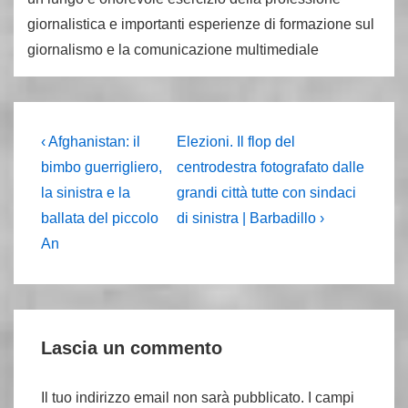
giornalistica e importanti esperienze di formazione sul
giornalismo e la comunicazione multimediale
Navigazione
L'articolo
Il
‹ Afghanistan: il
Elezioni. Il flop del
precedente
prossimo
articoli
bimbo guerrigliero,
centrodestra fotografato dalle
è
articolo
la sinistra e la
grandi città tutte con sindaci
è
ballata del piccolo
di sinistra | Barbadillo ›
An
Lascia un commento
Il tuo indirizzo email non sarà pubblicato.
I campi