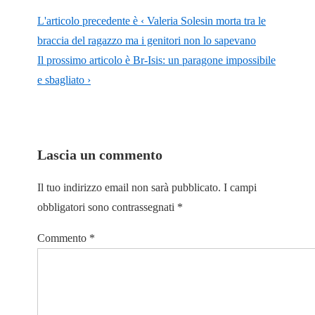
L'articolo precedente è
‹ Valeria Solesin morta tra le
braccia del ragazzo ma i genitori non lo sapevano
Il prossimo articolo è
Br-Isis: un paragone impossibile
e sbagliato ›
Lascia un commento
Il tuo indirizzo email non sarà pubblicato.
I campi
obbligatori sono contrassegnati
*
Commento
*