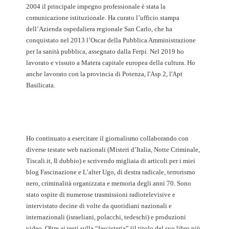
2004 il principale impegno professionale è stata la
comunicazione istituzionale. Ha curato l’ufficio stampa
dell’Azienda ospedaliera regionale San Carlo, che ha
conquistato nel 2013 l’Oscar della Pubblica Amministrazione
per la sanità pubblica, assegnato dalla Ferpi. Nel 2019 ho
lavorato e vissuto a Matera capitale europea della cultura. Ho
anche lavorato con la provincia di Potenza, l'Asp 2, l'Apt
Basilicata.
Ho continuato a esercitare il giornalismo collaborando con
diverse testate web nazionali (Misteri d’Italia, Notte Criminale,
Tiscali.it, Il dubbio) e scrivendo migliaia di articoli per i miei
blog Fascinazione e L’alter Ugo, di destra radicale, terrorismo
nero, criminalità organizzata e memoria degli anni 70. Sono
stato ospite di numerose trasmissioni radiotelevisive e
intervistato decine di volte da quotidiani nazionali e
internazionali (israeliani, polacchi, tedeschi) e produzioni
video. Oltre ai testi sulla “fascisteria” (il titolo del suo libro più