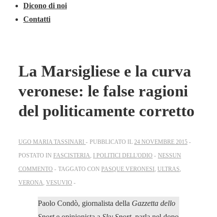
Dicono di noi
Contatti
La Marsigliese e la curva
veronese: le false ragioni
del politicamente corretto
UGO MARIA TASSINARI
PUBBLICATO IL
24 NOVEMBRE 2015
POSTATO IN
FASCISTERIA
,
I POLITICI DELL'ODIO
NESSUN
COMMENTO
TAGGATO CON
PASQUE VERONESI
,
ULTRAS
,
VERONA
,
VESUVIO
Paolo Condò, giornalista della
Gazzetta dello
Sport
e opinionista a
Sky Sport
, parla nel dopo