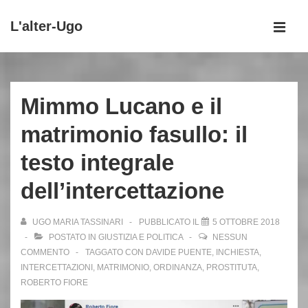
↓
L'alter-Ugo
Vai
MEN
al
Menu
contenuto
principale
principale
Mimmo Lucano e il
matrimonio fasullo: il
testo integrale
dell’intercettazione
UGO MARIA TASSINARI
PUBBLICATO IL
5 OTTOBRE 2018
POSTATO IN
GIUSTIZIA E POLITICA
NESSUN
COMMENTO
TAGGATO CON
DAVIDE PUENTE
,
INCHIESTA
,
INTERCETTAZIONI
,
MATRIMONIO
,
ORDINANZA
,
PROSTITUTA
,
ROBERTO FIORE