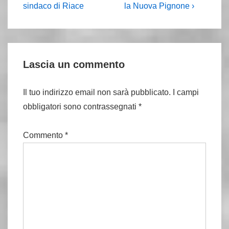
è
articolo
sindaco di Riace
la Nuova Pignone ›
è
Lascia un commento
Il tuo indirizzo email non sarà pubblicato.
I campi
obbligatori sono contrassegnati
*
Commento
*