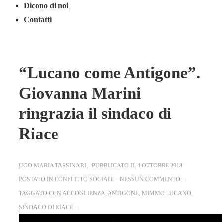
Dicono di noi
Contatti
“Lucano come Antigone”.
Giovanna Marini
ringrazia il sindaco di
Riace
UGO MARIA TASSINARI
PUBBLICATO IL
4 OTTOBRE 2018
POSTATO IN
CONFLITTO SOCIALE
NESSUN COMMENTO
TAGGATO CON
ACCOGLIENZA
,
ANTIGONE
,
MIMMO LUCANO
,
SINDACO DI RIACE