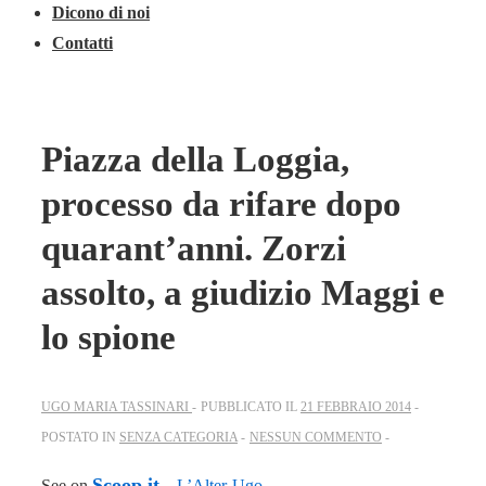
Dicono di noi
Contatti
Piazza della Loggia,
processo da rifare dopo
quarant’anni. Zorzi
assolto, a giudizio Maggi e
lo spione
UGO MARIA TASSINARI
PUBBLICATO IL
21 FEBBRAIO 2014
POSTATO IN
SENZA CATEGORIA
NESSUN COMMENTO
Scoop.it
See on
–
L’Alter-Ugo