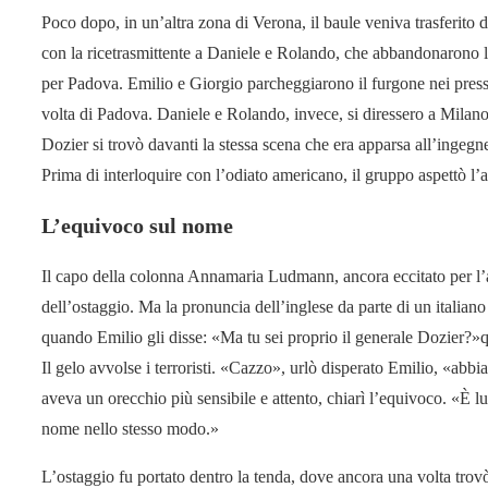
Poco dopo, in un’altra zona di Verona, il baule veniva trasferito
con la ricetrasmittente a Daniele e Rolando, che abbandonarono l
per Padova. Emilio e Giorgio parcheggiarono il furgone nei pressi
volta di Padova. Daniele e Rolando, invece, si diressero a Milano
Dozier si trovò davanti la stessa scena che era apparsa all’ingeg
Prima di interloquire con l’odiato americano, il gruppo aspettò l
L’equivoco sul nome
Il capo della colonna Annamaria Ludmann, ancora eccitato per l’a
dell’ostaggio. Ma la pronuncia dell’inglese da parte di un italiano
quando Emilio gli disse: «Ma tu sei proprio il generale Dozier?»
Il gelo avvolse i terroristi. «Cazzo», urlò disperato Emilio, «ab
aveva un orecchio più sensibile e attento, chiarì l’equivoco. «È lu
nome nello stesso modo.»
L’ostaggio fu portato dentro la tenda, dove ancora una volta trov