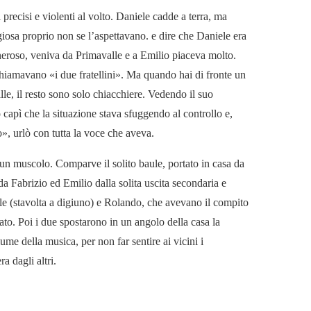
precisi e violenti al volto. Daniele cadde a terra, ma
iosa proprio non se l’aspettavano. e dire che Daniele era
eneroso, veniva da Primavalle e a Emilio piaceva molto.
li chiamavano «i due fratellini». Ma quando hai di fronte un
lle, il resto sono solo chiacchiere. Vedendo il suo
io capì che la situazione stava sfuggendo al controllo e,
o», urlò con tutta la voce che aveva.
 un muscolo. Comparve il solito baule, portato in casa da
da Fabrizio ed Emilio dalla solita uscita secondaria e
le (stavolta a digiuno) e Rolando, che avevano il compito
ato. Poi i due spostarono in un angolo della casa la
ume della musica, per non far sentire ai vicini i
a dagli altri.