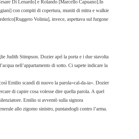
o [Cesare Di Lenardo] e Rolando [Marcello Capuano].In
iani] con compiti di copertura, muniti di mitra e walkie
Federico[Ruggero Volinia], invece, aspettava sul furgone
ie Judith Stimpson. Dozier aprì la porta e i due stavolta
d’acqua nell’appartamento di sotto. Ci sapete indicare la
 così Emilio scandì di nuovo la parola«cal-da-ia». Dozier
rcare di capire cosa volesse dire quella parola. A quel
silenziatore. Emilio si avventò sulla signora
enerale allo zigomo sinistro, puntandogli contro l’arma.