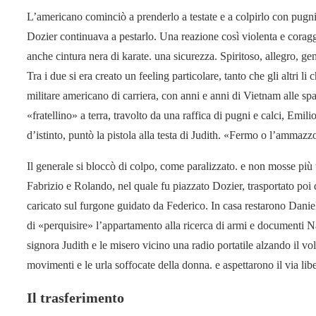
L’americano cominciò a prenderlo a testate e a colpirlo con pugni 
Dozier continuava a pestarlo. Una reazione così violenta e coragg
anche cintura nera di karate. una sicurezza. Spiritoso, allegro, g
Tra i due si era creato un feeling particolare, tanto che gli altri 
militare americano di carriera, con anni e anni di Vietnam alle spa
«fratellino» a terra, travolto da una raffica di pugni e calci, Emil
d’istinto, puntò la pistola alla testa di Judith. «Fermo o l’ammazz
Il generale si bloccò di colpo, come paralizzato. e non mosse più
Fabrizio e Rolando, nel quale fu piazzato Dozier, trasportato poi 
caricato sul furgone guidato da Federico. In casa restarono Danie
di «perquisire» l’appartamento alla ricerca di armi e documenti N
signora Judith e le misero vicino una radio portatile alzando il vol
movimenti e le urla soffocate della donna. e aspettarono il via liber
Il trasferimento