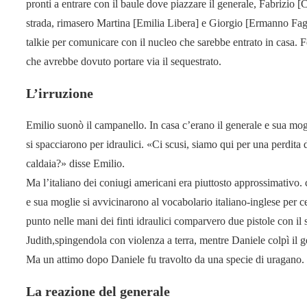
pronti a entrare con il baule dove piazzare il generale, Fabrizi
strada, rimasero Martina [Emilia Libera] e Giorgio [Ermanno Fagg
talkie per comunicare con il nucleo che sarebbe entrato in casa. 
che avrebbe dovuto portare via il sequestrato.
L’irruzione
Emilio suonò il campanello. In casa c’erano il generale e sua mogl
si spacciarono per idraulici. «Ci scusi, siamo qui per una perdita 
caldaia?» disse Emilio.
Ma l’italiano dei coniugi americani era piuttosto approssimativo.
e sua moglie si avvicinarono al vocabolario italiano-inglese per ce
punto nelle mani dei finti idraulici comparvero due pistole con il 
Judith,spingendola con violenza a terra, mentre Daniele colpì il g
Ma un attimo dopo Daniele fu travolto da una specie di uragano.
La reazione del generale