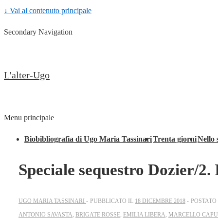
↓ Vai al contenuto principale
Secondary Navigation
L'alter-Ugo
Menu principale
Biobibliografia di Ugo Maria Tassinari
Trenta giorni
Nello 
Speciale sequestro Dozier/2. 
UGO MARIA TASSINARI
PUBBLICATO IL
18 DICEMBRE 2018
POSTATO
ANTONIO SAVASTA
,
BRIGATE ROSSE
,
EMILIA LIBERA
,
MARCELLO CAP