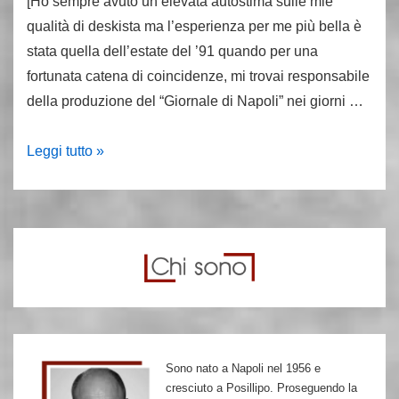
[Ho sempre avuto un’elevata autostima sulle mie
qualità di deskista ma l’esperienza per me più bella è
stata quella dell’estate del ’91 quando per una
fortunata catena di coincidenze, mi trovai responsabile
della produzione del “Giornale di Napoli” nei giorni …
La
Leggi tutto »
fine
del
Leviatano
Sono nato a Napoli nel 1956 e
cresciuto a Posillipo. Proseguendo la