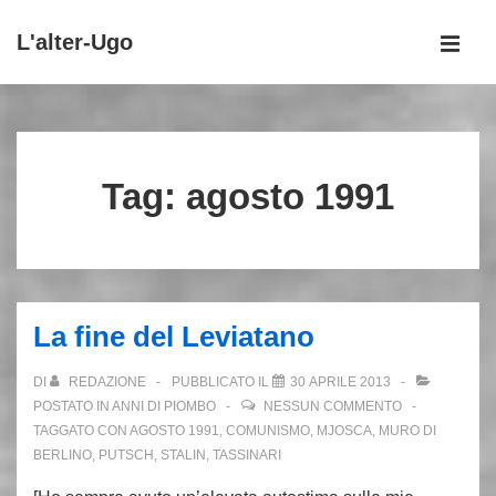
↓
L'alter-Ugo
Vai
MEN
al
Menu
contenuto
principale
principale
Tag:
agosto 1991
La fine del Leviatano
DI
REDAZIONE
PUBBLICATO IL
30 APRILE 2013
POSTATO IN
ANNI DI PIOMBO
NESSUN COMMENTO
TAGGATO CON
AGOSTO 1991
,
COMUNISMO
,
MJOSCA
,
MURO DI
BERLINO
,
PUTSCH
,
STALIN
,
TASSINARI