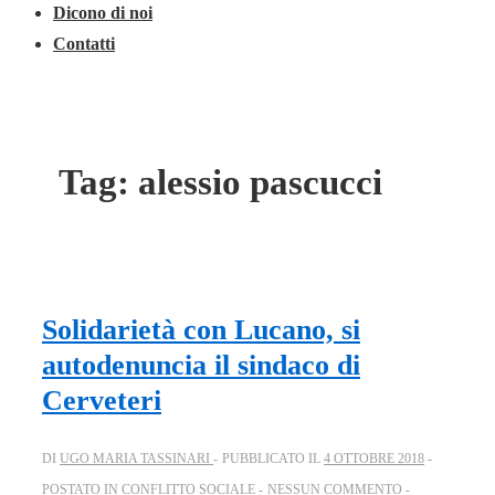
Dicono di noi
Contatti
Tag:
alessio pascucci
Solidarietà con Lucano, si
autodenuncia il sindaco di
Cerveteri
DI
UGO MARIA TASSINARI
PUBBLICATO IL
4 OTTOBRE 2018
POSTATO IN
CONFLITTO SOCIALE
NESSUN COMMENTO