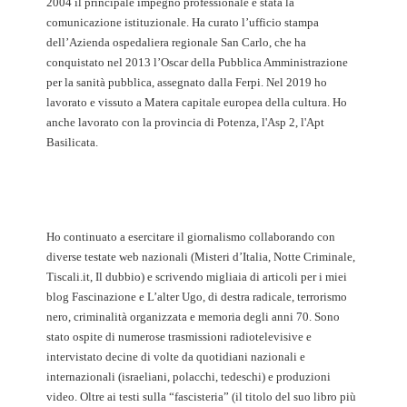
2004 il principale impegno professionale è stata la
comunicazione istituzionale. Ha curato l’ufficio stampa
dell’Azienda ospedaliera regionale San Carlo, che ha
conquistato nel 2013 l’Oscar della Pubblica Amministrazione
per la sanità pubblica, assegnato dalla Ferpi. Nel 2019 ho
lavorato e vissuto a Matera capitale europea della cultura. Ho
anche lavorato con la provincia di Potenza, l'Asp 2, l'Apt
Basilicata.
Ho continuato a esercitare il giornalismo collaborando con
diverse testate web nazionali (Misteri d’Italia, Notte Criminale,
Tiscali.it, Il dubbio) e scrivendo migliaia di articoli per i miei
blog Fascinazione e L’alter Ugo, di destra radicale, terrorismo
nero, criminalità organizzata e memoria degli anni 70. Sono
stato ospite di numerose trasmissioni radiotelevisive e
intervistato decine di volte da quotidiani nazionali e
internazionali (israeliani, polacchi, tedeschi) e produzioni
video. Oltre ai testi sulla “fascisteria” (il titolo del suo libro più