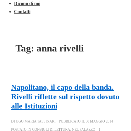
Dicono di noi
Contatti
Tag:
anna rivelli
Napolitano, il capo della banda.
Rivelli riflette sul rispetto dovuto
alle Istituzioni
DI
UGO MARIA TASSINARI
PUBBLICATO IL
30 MAGGIO 2014
POSTATO IN
CONSIGLI DI LETTURA
,
NEL PALAZZO
1