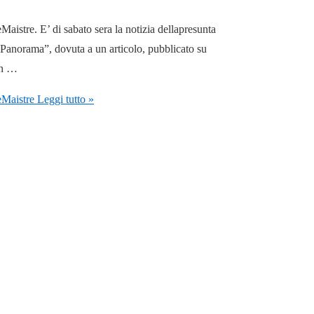
aistre. E’ di sabato sera la notizia dellapresunta
 “Panorama”, dovuta a un articolo, pubblicato su
 un …
eMaistre
Leggi tutto »