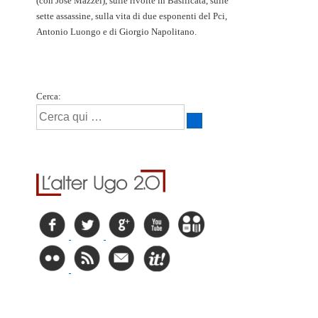
(con José Mazzei), sulle rivolte in Basilicata, sulle
sette assassine, sulla vita di due esponenti del Pci,
Antonio Luongo e di Giorgio Napolitano.
Cerca: