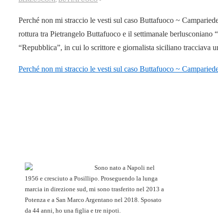
Perché non mi straccio le vesti sul caso Buttafuoco ~ CampariedeM
rottura tra Pietrangelo Buttafuoco e il settimanale berlusconiano
“Repubblica”, in cui lo scrittore e giornalista siciliano tracciava
Perché non mi straccio le vesti sul caso Buttafuoco ~ Camparied
Sono nato a Napoli nel
1956 e cresciuto a Posillipo. Proseguendo la lunga
marcia in direzione sud, mi sono trasferito nel 2013 a
Potenza e a San Marco Argentano nel 2018. Sposato
da 44 anni, ho una figlia e tre nipoti.