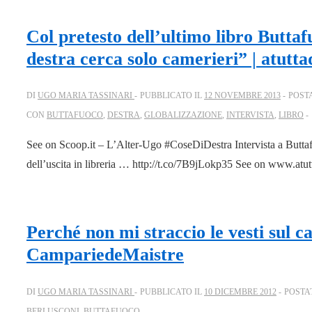
Col pretesto dell’ultimo libro Buttaf
destra cerca solo camerieri” | atutta
DI
UGO MARIA TASSINARI
PUBBLICATO IL
12 NOVEMBRE 2013
POST
CON
BUTTAFUOCO
,
DESTRA
,
GLOBALIZZAZIONE
,
INTERVISTA
,
LIBRO
See on Scoop.it – L’Alter-Ugo #CoseDiDestra Intervista a Buttaf
dell’uscita in libreria … http://t.co/7B9jLokp35 See on www.atut
Perché non mi straccio le vesti sul c
CampariedeMaistre
DI
UGO MARIA TASSINARI
PUBBLICATO IL
10 DICEMBRE 2012
POSTA
BERLUSCONI
,
BUTTAFUOCO