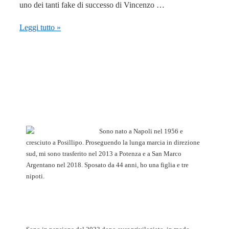
uno dei tanti fake di successo di Vincenzo …
Giordano,
Leggi tutto »
Moggi
e
il
secondo
scudetto
del
Napoli
Sono nato a Napoli nel 1956 e
cresciuto a Posillipo. Proseguendo la lunga marcia in direzione
sud, mi sono trasferito nel 2013 a Potenza e a San Marco
Argentano nel 2018. Sposato da 44 anni, ho una figlia e tre
nipoti.