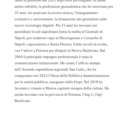
Sono in pensione dal 2023 dopo aver privilegiato, in modo
molto infedele, la professione giornalistica che ho esercitato per
35 anni: ho praticato la ricerca storica, l'insegnamento
scolastico e universitario, la formazione dei giornalisti sulle
nuove tecnologie digitali. Per 15 anni ho lavorato nei
quotidiani locali napoletani (tutta la trafila al Giornale di
Napoli, poi redattore capo al Mezzogiorno e Cronache di
Napoli, capocronista a Senza Prezzo). A fine secolo la svolta,
con l’arrivo a Potenza per dirigere la Nuova Basilicata. Dal
2004 il principale impegno professionale è stata la
comunicazione istituzionale. Ha curato l’ufficio stampa
dell’Azienda ospedaliera regionale San Carlo, che ha
conquistato nel 2013 l’Oscar della Pubblica Amministrazione
per la sanità pubblica, assegnato dalla Ferpi. Nel 2019 ho
lavorato e vissuto a Matera capitale europea della cultura. Ho
anche lavorato con la provincia di Potenza, l'Asp 2, l'Apt
Basilicata.