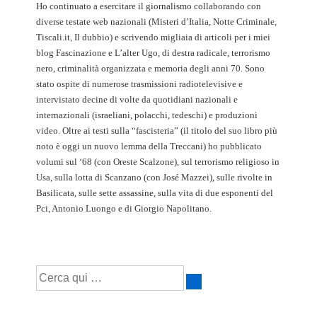
Ho continuato a esercitare il giornalismo collaborando con
diverse testate web nazionali (Misteri d’Italia, Notte Criminale,
Tiscali.it, Il dubbio) e scrivendo migliaia di articoli per i miei
blog Fascinazione e L’alter Ugo, di destra radicale, terrorismo
nero, criminalità organizzata e memoria degli anni 70. Sono
stato ospite di numerose trasmissioni radiotelevisive e
intervistato decine di volte da quotidiani nazionali e
internazionali (israeliani, polacchi, tedeschi) e produzioni
video. Oltre ai testi sulla “fascisteria” (il titolo del suo libro più
noto è oggi un nuovo lemma della Treccani) ho pubblicato
volumi sul ‘68 (con Oreste Scalzone), sul terrorismo religioso in
Usa, sulla lotta di Scanzano (con José Mazzei), sulle rivolte in
Basilicata, sulle sette assassine, sulla vita di due esponenti del
Pci, Antonio Luongo e di Giorgio Napolitano.
Cerca: