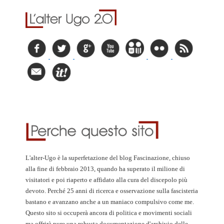
L'alter-Ugo è la superfetazione del blog Fascinazione, chiuso
alla fine di febbraio 2013, quando ha superato il milione di
visitatori e poi riaperto e affidato alla cura del discepolo più
devoto. Perché 25 anni di ricerca e osservazione sulla fascisteria
bastano e avanzano anche a un maniaco compulsivo come me.
Questo sito si occuperà ancora di politica e movimenti sociali
ma offrirà pure una robusta documentazione d'archivio delle