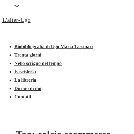
↓
Secondary
Vai
Navigation
L'alter-Ugo
al
contenuto
Menu
Menu
principale
principale
Biobibliografia di Ugo Maria Tassinari
Trenta giorni
Nello scrigno del tempo
Fascisteria
La libreria
Dicono di noi
Contatti