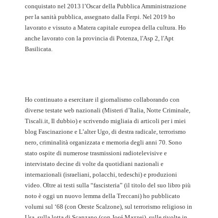
conquistato nel 2013 l’Oscar della Pubblica Amministrazione
per la sanità pubblica, assegnato dalla Ferpi. Nel 2019 ho
lavorato e vissuto a Matera capitale europea della cultura. Ho
anche lavorato con la provincia di Potenza, l'Asp 2, l'Apt
Basilicata.
Ho continuato a esercitare il giornalismo collaborando con
diverse testate web nazionali (Misteri d’Italia, Notte Criminale,
Tiscali.it, Il dubbio) e scrivendo migliaia di articoli per i miei
blog Fascinazione e L’alter Ugo, di destra radicale, terrorismo
nero, criminalità organizzata e memoria degli anni 70. Sono
stato ospite di numerose trasmissioni radiotelevisive e
intervistato decine di volte da quotidiani nazionali e
internazionali (israeliani, polacchi, tedeschi) e produzioni
video. Oltre ai testi sulla “fascisteria” (il titolo del suo libro più
noto è oggi un nuovo lemma della Treccani) ho pubblicato
volumi sul ‘68 (con Oreste Scalzone), sul terrorismo religioso in
Usa, sulla lotta di Scanzano (con José Mazzei), sulle rivolte in