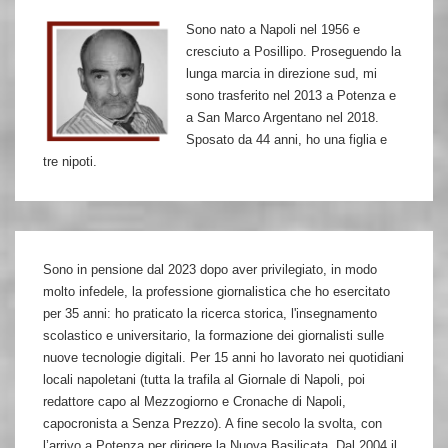
in
Sono nato a Napoli nel 1956 e
un
cresciuto a Posillipo. Proseguendo la
agguato.
lunga marcia in direzione sud, mi
L’accusa:
sono trasferito nel 2013 a Potenza e
a San Marco Argentano nel 2018.
omicidio
Sposato da 44 anni, ho una figlia e
volontario
tre nipoti.
Sono in pensione dal 2023 dopo aver privilegiato, in modo
molto infedele, la professione giornalistica che ho esercitato
per 35 anni: ho praticato la ricerca storica, l'insegnamento
scolastico e universitario, la formazione dei giornalisti sulle
nuove tecnologie digitali. Per 15 anni ho lavorato nei quotidiani
locali napoletani (tutta la trafila al Giornale di Napoli, poi
redattore capo al Mezzogiorno e Cronache di Napoli,
capocronista a Senza Prezzo). A fine secolo la svolta, con
l’arrivo a Potenza per dirigere la Nuova Basilicata. Dal 2004 il