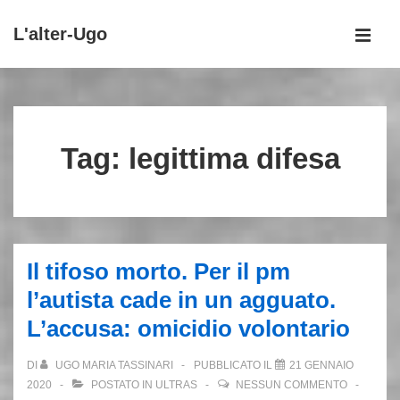
↓
L'alter-Ugo
Vai
MEN
al
Menu
contenuto
principale
principale
Tag:
legittima difesa
Il tifoso morto. Per il pm
l’autista cade in un agguato.
L’accusa: omicidio volontario
DI
UGO MARIA TASSINARI
PUBBLICATO IL
21 GENNAIO
2020
POSTATO IN
ULTRAS
NESSUN COMMENTO