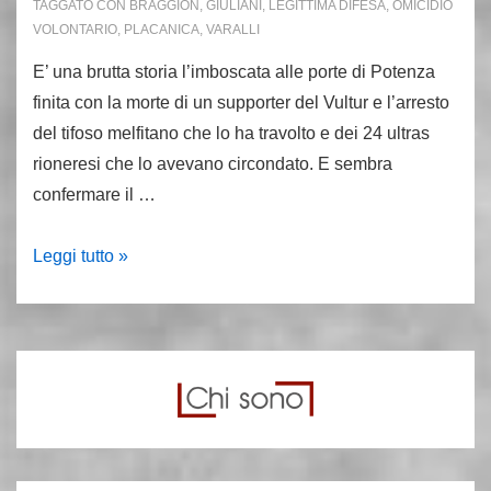
TAGGATO CON
BRAGGION
,
GIULIANI
,
LEGITTIMA DIFESA
,
OMICIDIO
VOLONTARIO
,
PLACANICA
,
VARALLI
E’ una brutta storia l’imboscata alle porte di Potenza
finita con la morte di un supporter del Vultur e l’arresto
del tifoso melfitano che lo ha travolto e dei 24 ultras
rioneresi che lo avevano circondato. E sembra
confermare il …
Il
Leggi tutto »
tifoso
morto.
Per
il
pm
l’autista
cade