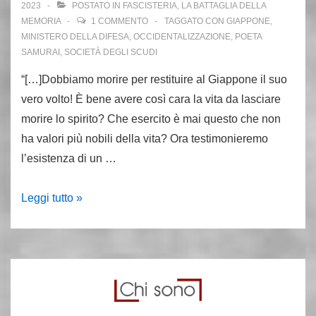
2023
POSTATO IN
FASCISTERIA
,
LA BATTAGLIA DELLA
MEMORIA
1 COMMENTO
TAGGATO CON
GIAPPONE
,
MINISTERO DELLA DIFESA
,
OCCIDENTALIZZAZIONE
,
POETA
SAMURAI
,
SOCIETÀ DEGLI SCUDI
“[…]Dobbiamo morire per restituire al Giappone il suo
vero volto! È bene avere così cara la vita da lasciare
morire lo spirito? Che esercito è mai questo che non
ha valori più nobili della vita? Ora testimonieremo
l’esistenza di un …
25
Leggi tutto »
novembre
1970:
Yukio
Mishima
si
suicida