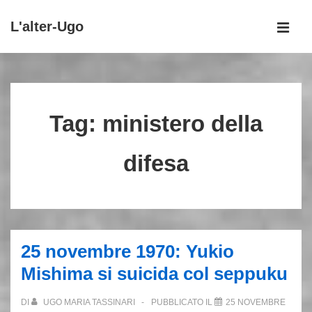
↓
L'alter-Ugo
Vai
MEN
al
Menu
contenuto
principale
principale
Tag:
ministero della
difesa
25 novembre 1970: Yukio
Mishima si suicida col seppuku
DI
UGO MARIA TASSINARI
PUBBLICATO IL
25 NOVEMBRE