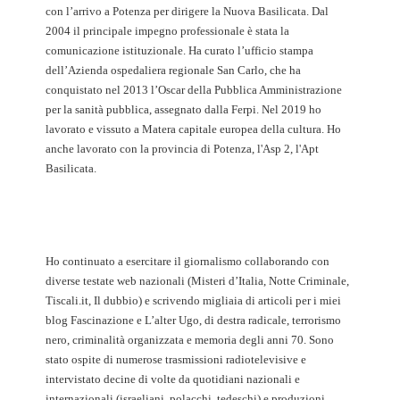
con l’arrivo a Potenza per dirigere la Nuova Basilicata. Dal
2004 il principale impegno professionale è stata la
comunicazione istituzionale. Ha curato l’ufficio stampa
dell’Azienda ospedaliera regionale San Carlo, che ha
conquistato nel 2013 l’Oscar della Pubblica Amministrazione
per la sanità pubblica, assegnato dalla Ferpi. Nel 2019 ho
lavorato e vissuto a Matera capitale europea della cultura. Ho
anche lavorato con la provincia di Potenza, l'Asp 2, l'Apt
Basilicata.
Ho continuato a esercitare il giornalismo collaborando con
diverse testate web nazionali (Misteri d’Italia, Notte Criminale,
Tiscali.it, Il dubbio) e scrivendo migliaia di articoli per i miei
blog Fascinazione e L’alter Ugo, di destra radicale, terrorismo
nero, criminalità organizzata e memoria degli anni 70. Sono
stato ospite di numerose trasmissioni radiotelevisive e
intervistato decine di volte da quotidiani nazionali e
internazionali (israeliani, polacchi, tedeschi) e produzioni